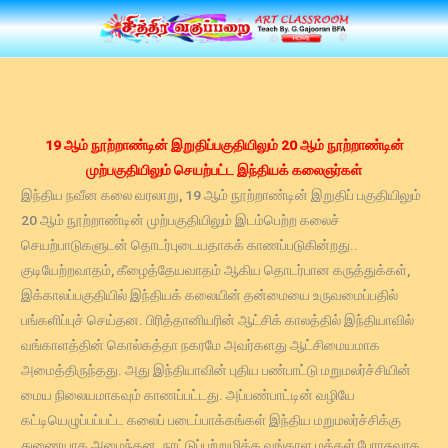
Skip
to
content
19 ஆம் நூற்றாண்டின் இறுதிப்பகுதியிலும் 20 ஆம் நூற்றாண்டின்
முற்பகுதியிலும் செயற்பட்ட இந்தியக் கலைஞர்கள்
இந்திய நவீன கலை வரலாறு, 19 ஆம் நூற்றாண்டின் இறுதிப் பகுதியிலும்
20 ஆம் நூற்றாண்டின் முற்பகுதியிலும் இடம்பெற்ற கலைச்
செயற்பாடுகளுடன் தொடர்புடையதாகக் காணப்படுகின்றது..
குடியேற்றவாதம், கீழைத்தேயவாதம் ஆகிய தொடர்பான கருத்துக்கள்,
இக்காலப்பகுதியில் இந்தியக் கலையின் தன்மையை உருவமைப்பதில்
பங்களிப்புச் செய்தன. பிரித்தானியரின் ஆட்சிக் காலத்தில் இந்தியாவில்
வங்காளத்தின் கொல்கத்தா நகரமே அவர்களது ஆட்சிமையமாக
அமைத்திருந்தது. அது இந்தியாவின் புதிய பண்பாட்டு மறுமலர்ச்சியின்
மைய நிலையமாகவும் காணப்பட்டது. அப்பண்பாட்டின் வழியே
கட்டியெழுப்பப்பட்ட கலைப் படைப்பாக்கங்கள் இந்திய மறுமலர்ச்சிக்கு
துணையாக அமைந்தன. நாட்டுப்பற்றுமிக்க வங்காள மக்கள் பேரரசுவாத