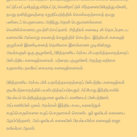
கட்டுப்பாட்டிலிருந்து விடுபட்டு, வெளிநாட்டுச் சிந்தனையிலிருந்து விலகி,
தமது தனித்துவத்தை உறுதிப்படுத்திக் கொள்வதற்காகத் தமது
பண்டைப் பெருமையை அறிந்து அதன் பெறுமானங்களை
வெளிக்கொணர முயற்சி செய்தனர். சித்திரக் கலையுடன் தொடர்புடைய
வகையில் அவ்வாறு கவனஞ் செலுத்திச் செயற்பட இந்தியக் கலைஞர்
குழுக்கள் இரண்டினைத் தெளிவாக இனங்காண முடிகின்றது.
அவர்களுள் ஒரு குழுவினர், பிரித்தானிய அக்கடமி யதார்த்தவாதத்தைப்
பின்பற்றிய கலைஞர்களாவர். மற்றைய குழுவினர் அதற்கு எதிராக
உருவாகிய நவவேட்கைவாத கலைஞர்களாவர்.
பிரித்தானிய அக்கடமிக் யதார்த்தவாதத்தைப் பின்பற்றிய கலைஞர்கள்
குடியேற்றவாதத்தில் பயன்படுத்தப்படுவதும் அப்போது இந்தியாவில்
பிரபல்யம் பெற்றிருந்ததுமான ஓவியப் பாணியைப் பின்பற்றினர்.
அப்பாணியின் மூலம் அவர்கள் இந்திய சமய, வரலாற்றுக்
கருப்பொருள்களை கருப் பொருளாகக் கொண்ட ஓர் ஓவியக் கலையை
ஆரம்பித்தனர். அவ் ஓவியக் கலையின் பிரபல்யமிக்க கலைஞர் ராஜா
ரவிவர்மா ஆவார்.