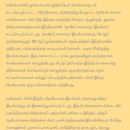
ரவிவர்மாவின் ஓவியக்கலை ஐரோப்பியச் செல்வாக்குடன்
கட்டியெழுப்பப்பட்ட அதேவேளை, அதிலிருந்து வேறுபட்ட ஆசியக் கலைப்
பாணிகளைப் பின்பற்றி, இந்திய சுதந்திரப் போராட்டத்துக்குத் துணை
நின்ற கலைஞர்களால் இந்தியாவின் ‘நவவேட்கைவாத’ இயக்கம்
கட்டியெழுப்பப்பட்டது. ‘நவவேட்கைவாத’ இயக்கமானது 19 ஆம்
நூற்றாணடிலும் 20 ஆம் நூற்றாண்டின் ஆரம்பத்திலம் இந்தியாவில்
குறிப்பாக, வங்காளத்தை மையமாகக் கொண்ட சமூக சீர்திருத்த
இயக்கமாகும். இது கலை உட்பட்ட சகல துறைகளிலும் காத்திரமான
செல்வாக்கைச் செலுத்தியதுடன், ஒட்டுமொத்த இந்தியக் கலை மீது
தீர்க்கமாகச் செல்வாக்குச் செலுத்திய ஒரு தோற்றப்பாடாகும்.
கட்புலக்கலைகள் என்னும் விடயத்தில் வங்காளப் பள்ளி இங்கு
பிரபல்யமான ஒரு வகிபாகத்தை ஆற்றியது.
வங்காளப் பள்ளி இந்திய தேசியவாத இயக்கம் அதாவது சுதேச
இயக்கத்துடன் இணைந்து செயற்பட்டது. இதன் விளைவாக அக்கடமிக்
யதார்த்தவாத விதிகளைப் புறந்தள்ளி பண்டைய இந்திய மற்றும்
ஆசியக்கலை விதிகளை மீளப் பயன்படுத்தவதில் இப்பள்ளியைச் சேர்ந்த
கலைஞர்கள் முனைப்பு காட்டினர். ரவிந்திரநாத் தாகூரும், அவரது