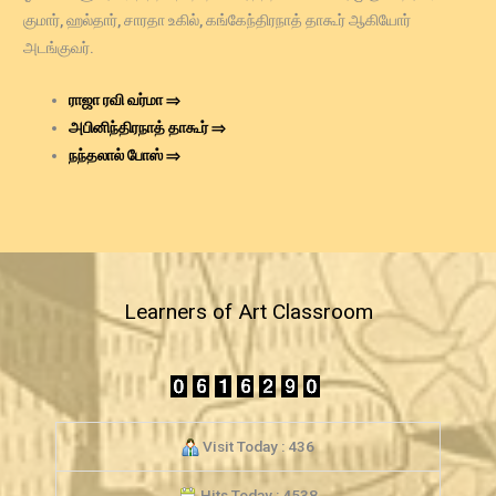
குமார், ஹல்தார், சாரதா உகில், கங்கேந்திரநாத் தாகூர் ஆகியோர்
அடங்குவர்.
ராஜா ரவி வர்மா ⇒
அபினிந்திரநாத் தாகூர் ⇒
நந்தலால் போஸ்
⇒
Learners of Art Classroom
Visit Today : 436
Hits Today : 4538