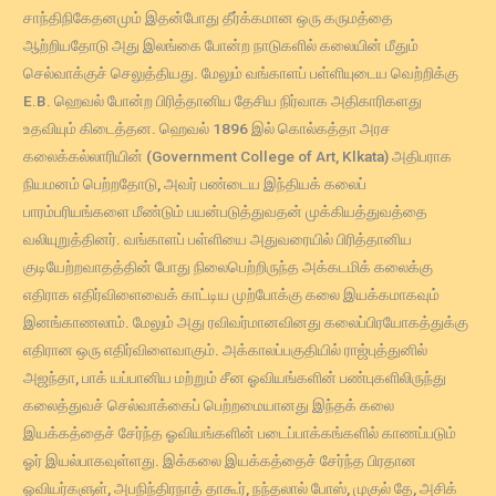
சாந்திநிகேதனமும் இதன்போது தீர்க்கமான ஒரு கருமத்தை
ஆற்றியதோடு அது இலங்கை போன்ற நாடுகளில் கலையின் மீதும்
செல்வாக்குச் செலுத்தியது. மேலும் வங்காளப் பள்ளியுடைய வெற்றிக்கு
E.B. ஹெவல் போன்ற பிரித்தானிய தேசிய நிர்வாக அதிகாரிகளது
உதவியும் கிடைத்தன. ஹெவல் 1896 இல் கொல்கத்தா அரச
கலைக்கல்லாரியின் (Government College of Art, Klkata) அதிபராக
நியமனம் பெற்றதோடு, அவர் பண்டைய இந்தியக் கலைப்
பாரம்பரியங்களை மீண்டும் பயன்படுத்துவதன் முக்கியத்துவத்தை
வலியுறுத்தினர். வங்காளப் பள்ளியை அதுவரையில் பிரித்தானிய
குடியேற்றவாதத்தின் போது நிலைபெற்றிருந்த அக்கடமிக் கலைக்கு
எதிராக எதிர்விளைவைக் காட்டிய முற்போக்கு கலை இயக்கமாகவும்
இனங்காணலாம். மேலும் அது ரவிவர்மானவினது கலைப்பிரயோகத்துக்கு
எதிரான ஒரு எதிர்விளைவாகும். அக்காலப்பகுதியில் ராஜ்புத்துனில்
அஜந்தா, பாக் யப்பானிய மற்றும் சீன ஓவியங்களின் பண்புகளிலிருந்து
கலைத்துவச் செல்வாக்கைப் பெற்றமையானது இந்தக் கலை
இயக்கத்தைச் சேர்ந்த ஓவியங்களின் படைப்பாக்கங்களில் காணப்படும்
ஓர் இயல்பாகவுள்ளது. இக்கலை இயக்கத்தைச் சேர்ந்த பிரதான
ஓவியர்களுள், அபநிந்திரநாத் தாகூர், நந்தலால் போஸ், முகுல் தே, அசிக்