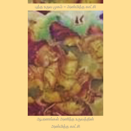
புத்த உருவ முகம் – அண்மித்த காட்சி
ஆபரணங்கள் அணிந்த உருவத்தின்
அண்மித்த காட்சி