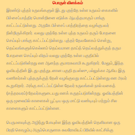
பொருள் விளக்கம்
இரண்டு புத்தர் உருவங்களுள் இடது புறத்தே உள்ள உருவம் கைகளில்
பிச்சைப்பாத்திர மொன்றினை எடுக்க ஆயத்தமாகும் பாங்கு
காட்டப்பட்டுள்ளது. அருகே பிச்சைப் பாத்திரத்தை வழங்குபவர்
நின்றிருக்கிறார். வலது புறத்தே உள்ள புத்த உருவம் தரும் போதனை
செய்யும் பாங்கு காட்டப்பட்டுள்ளது. புத்தர் தேவலோகம் சென்று,
தெய்வங்களுக்கெல்லாம் தெய்வமான தாய்த் தெய்வத்துக்குத் தரும
போதனை செய்யும் விதம் வலது புறத்தே உள்ள பகுதியில்
காட்டப்படுகின்றது என ஆனந்த குமாரசுவாமி கூறுகிறார். மேலும், இந்த
ஓவியத்தின் இடது புறத்துடனான பகுதி தபஸ்ஸு, பல்லுக்கா ஆகிய இரு
வணிகர்கள் புத்தருக்குத் தேன் வழங்குவது காட்டப்பட்டுள்ளது என அவர்
கூறுகிறார். அங்கு காட்டப்பட்டுள்ள தேவர் உருவங்கள் நால் வகைத்
(சத்தரவரம்) தேவர்களுடையது எனக் கருதப்படுகின்றது. ஓவியத்தின்
ஒரு மூலையில் காளைகள் பூட்டிய ஒரு மாட்டு வண்டியும் மற்றும் சில
காளைகளும் காட்டப்பட்டுள்ளன.
பெருமளவுக்கு அழிந்து போயுள்ள இந்த ஓவியத்தின் தெளிவான ஒரு
பிரதி கொழும்பு அரும்பொருளாக சுவரோவியப் பிரிவில் காட்சிக்கு