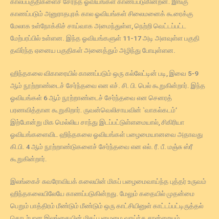
காலப்பகுதிகளைச் சேர்ந்த ஓவியங்கள் காணப்படுகின்றன. இங்கு
காணப்படும் அனுராதபுரக் கால ஓவியங்கள் சிலைமனைக் கூரைக்கு
மேலாக உள்நோக்கிச் சாய்வாக அமைந்துள்ள, நெற்றி வெட்டப்பட்ட
மேற்பரப்பில் உள்ளன. இந்த ஓவியங்களுள் 11-17 அடி அளவுள்ள பகுதி
தவிர்ந்த ஏனைய பகுதிகள் அனைத்தும் அழிந்து போயுள்ளன.
ஹிந்தகலை விகாரையில் காணப்படும் ஒரு கல்லேட்டின் படி, இவை 5-9
ஆம் நூற்றாண்டைச் சேர்ந்தவை என எச். சி. பி. பெல் கூறுகின்றார். இந்த
ஓவியங்கள் 6 ஆம் நூற்றாண்டைச் சேர்ந்தவை என செனரத்
பரணவித்தான கூறுகிறார். ருவன்வெலிசாயவின் `வாகல்கடம்’
இற்போன்று மிக மெல்லிய சாந்து இடப்பட்டுள்ளமையால், சிகிரியா
ஓவியங்களைவிட ஹிந்தகலை ஓவியங்கள் பழைமையானவை அதாவது
கி.பி. 4 ஆம் நூற்றாண்டுகளைச் சேர்ந்தவை என எல். ரீ. பீ. மஞ்சு ஸ்ரீ
கூறுகின்றார்.
இலங்கைச் சுவரோவியக் கலையின் மிகப் பழைமைவாய்ந்த புத்தர் உருவம்
ஹிந்தகலையிலேயே காணப்படுகின்றது. மேலும் கதையில் முதன்மை
பெறும் பாத்திரம் மீண்டும் மீண்டும் ஒரு காட்சியினுள் காட்டப்பட்டிருத்தல்
தொடர்பான இலங்கையின் மிகப் பழைமை வாய்ந்த சான்றையும்