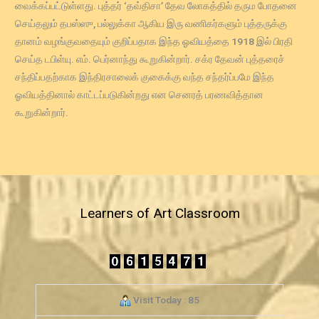
வைக்கப்பட்டுள்ளது. புத்தர் ‘தவ்திசா’ தேவ லோகத்தில் தரும போதனை
செய்தலும் தபஸ்ஸு, பல்லுக்கா ஆகிய இரு வணிகர்களும் புத்தருக்கு
தானம் வழங்குவதையும் குறிப்பதாக இந்த ஓவியத்தை 1918 இல் பிரதி
செய்த டபிள்யு. எம். பெர்னாந்து கூறுகின்றார். சக்ர தேவன் புத்தரைச்
சந்திப்பதற்காக இந்திரசாலைக் குகைக்கு வந்த சந்தர்ப்பமே இந்த
ஓவியத்தினால் காட்டப்படுகின்றது என செனரத் பரணவித்தான
கூறுகின்றார்.
Learners of Art Classroom
Visit Today : 85