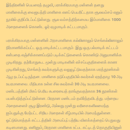
இந்திரனின் பெயரைத் தழுவி, பராக்கிரமபாகு மன்னன் தனது
மாளிகைக்கு வைஜயந்தி மாளிகை எனப் பெயரிட்டதாக சூலவம்சம் எனும்
நூலில் குறிப்பிடப்பட்டுள்ளது. சூல வம்சத்திற்கமைய இம்மாளிகை 1000
அறைகளைக் கொண்ட ஓர் ஏழுமாடிக் கட்டடமாகும்.
பராக்கிரமபாகு மன்னனின் அரசமாளிகை கல்லினாலும் செங்கல்லினாலும்
நிர்மாணிக்கப்பட்ட ஒரு மாடிக்கட்டடமாகும். இது ஒரு பல்மாடிக் கட்டடம்
என்பதை எஞ்சிக்காணப்படும் படிக்கட்டுகளைக் கொண்டு அனுமானிக்க
முடிகிறது. தற்போதுகூட மூன்று மாடிகளின் எச்சப்பகுதிகளைக் காண
முடிகின்றது, செங்கற் சுவர்களுக்கு வலுவூட்டுவதற்காக மரத்தூண்கள்
ஆழ நடப்பட்டிருந்தன. மாளிகை நடுப்பகுதியில் சுவர்கள் ஏறத்தாழ 10 அடி
உயரமானவை. மீதியாக உள்ள சில சுவர்கள் 30 அடி உயரமானவை.
மண்டபத்தின் மிகப் பெரிய கூரையைத் தாங்குவதற்காக 36 தூண்கள்
பயன்படுத்தப்பட்டுள்ளன. பிரதான மண்டபம் தவிர்ந்தவிடத்து. மற்றைய
அறைகளைச் சூழ இரண்டு, அல்லது மூன்று வரிசைகளிலமைந்த
ஐம்பதுக்கு மேற்பட்ட சிறிய அறைகள் கீழ்மாடியில் அமைந்துள்ளன.
ஒட்டுமொத்தக் கட்டடத்தின் அமைப்புப் பற்றிய விளக்கத்தைப் பெறுவது
கடினமானது. எனினும், பிரதான மாளிகை உட்பட கட்டிடத் தொகுதியினுள்