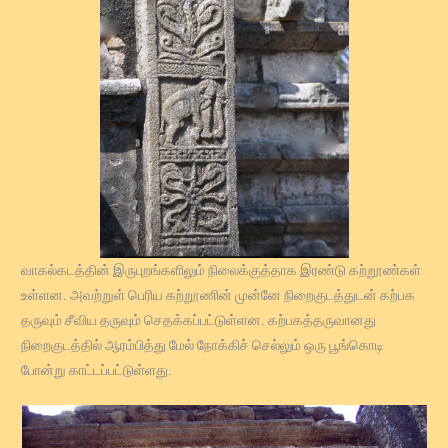
வாகல்கடத்தின் இருபுறங்களிலும் நிலைக்குத்தாக இரண்டு கற்றூண்கள்
உள்ளன. அவற்றுள் பெரிய கற்றூணின் முன்னே நிறைகுடத்துடன் கற்பக
தருவும் சீவிய தருவும் செதக்கப்பட்டுள்ளன. கற்பகத்தருவானது
நிறைகுடத்தில் ஆரம்பித்து மேல் நோக்கிச் செல்லும் ஒரு பூங்கொடி
போன்று காட்டப்பட்டுள்ளது.