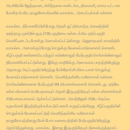
அபகிரியில் ஜேத்தவன, மிகிந்தலை கண்டக்க, தீகவாவி, மாகம யட்டாள
போன்ற பெரிய தாதுகோபங்களில் வாகல்கட அமைப்புக்கள் உள்ளன.
வாகல்கட நிர்மாணிப்பின்போது அதன் ஒட்டுமொத்த அகலத்தின்
ஏறத்தாழ மூன்றில் ஒரு (13) பகுதியை உள்ளடக்கிய நடுப்பகுதி
வெளிப்புடைப்பு போன்று அமைக்கப்பட்டுள்ளது. அனுராதபுரக் காலத்தில்
வாகல்கட அமைக்கும்போது செதுக்கு வேலைப்பாடுகளைக் கொண்ட
கீழ்ப்பகுதி சுண்ணாம்பு மற்றும் கல்லினாலும் மேற்பகுதி செங்கல்லினாலும்
நிர்மாணிக்கப்பட்டுள்ளது. இங்கு மாதிரிக்கு அமைவாக பாதத்திலிருந்து
அதாவது அடிப்பகுதியிலிருந்து மேல்நோக்கி கிடையான செதுக்கு
வேலைப்பாடுகளைக் கொண்ட வெளித்தள்ளிய வரிசைகள் உள்ளன.
செங்கல்லினாலான மேற்பகுதி 03 விமானங்களைக் கொண்டது. நடுவே
உள்ள விமானம் பெரியதாகவும் அதன் இருபுறத்தேயும் உள்ள விமானங்கள்
சிறியவையாகவம் ஆக்கப்பட்டுள்ளன. அவற்றினுள் சிறிய தெய்வ
உருவங்கள் இருந்திருக்கக்கூடும் எனக் கருதப்படுகிறது. கீழ்ப்பகுதியின்
செதுக்கல் வேலைப்பாட்டுத் வெளித்தள்ளிய வரிசைகள்
தாதுகோபத்தினது மேல் பேசா வளையத்தின் மேற்பகுதியிலிருந்து
ஆரம்பித்துள்ளது. வாகல்கட இனது இருபுறத்தேயும் நிலைக்குத்தாகப்