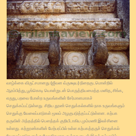
வாழ்க்கை விருட்சமானது (ஜீவன வ்ருக்ஷய) நிறைகுடமொன்றில்
ஆரம்பித்து, பூங்கொடி யொன்றுடன் பொருத்தியமைத்த மனித, சிங்க,
எருது, பறவை போன்ற உருவங்களின் சேர்மானமாகச்
செதுக்கப்பட்டுள்ளது. சிறிய தூண் செதுக்கல்களில் நாக உருவங்களும்
செதுக்கு வேலைப்பாடுகள் மூலம் அழகுபடுத்தப்பட்டுள்ளன. கற்பக
தருவின் அந்தத்தில் பௌத்தக் குறியீடாகிய மும்மணி இலச்சினை
உள்ளது. கற்றூண்களின் மேற்பரப்பில் உள்ள கற்பகத்தருச் செதுக்கல்