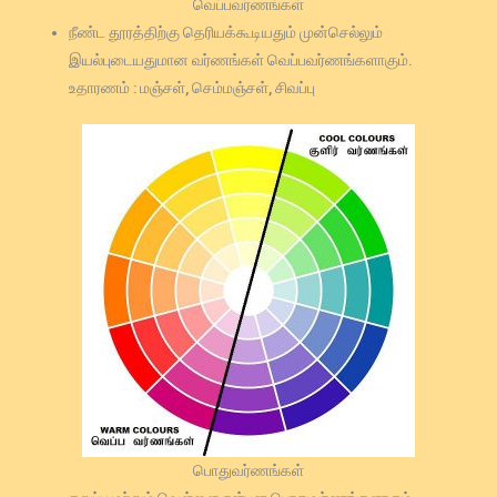
வெப்பவர்ணங்கள்
நீண்ட தூரத்திற்கு தெரியக்கூடியதும் முன்செல்லும்
இயல்புடையதுமான வர்ணங்கள் வெப்பவர்ணங்களாகும்.
உதாரணம் : மஞ்சள், செம்மஞ்சள், சிவப்பு
பொதுவர்ணங்கள்