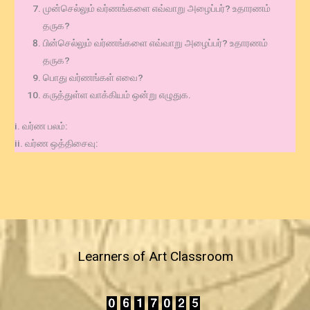
முன்செல்லும் வர்ணங்களை எவ்வாறு அழைப்பர்? உதாரணம்
தருக?
பின்செல்லும் வர்ணங்களை எவ்வாறு அழைப்பர்? உதாரணம்
தருக?
பொது வர்ணங்கள் எவை?
கருத்துள்ள வாக்கியம் ஒன்று எழுதுக.
i. வர்ண பலம்:
ii. வர்ண ஒத்திசைவு:
Learners of Art Classroom