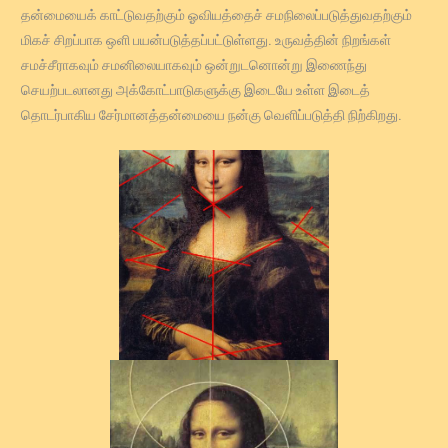
தன்மையைக் காட்டுவதற்கும் ஓவியத்தைச் சமநிலைப்படுத்துவதற்கும்
மிகச் சிறப்பாக ஒளி பயன்படுத்தப்பட்டுள்ளது. உருவத்தின் நிறங்கள்
சமச்சீராகவும் சமனிலையாகவும் ஒன்றுடனொன்று இணைந்து
செயற்படலானது அக்கோட்பாடுகளுக்கு இடையே உள்ள இடைத்
தொடர்பாகிய சேர்மானத்தன்மையை நன்கு வெளிப்படுத்தி நிற்கிறது.