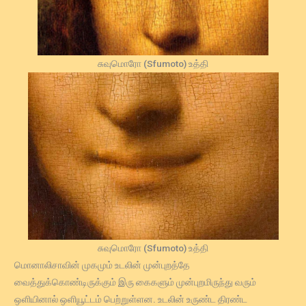
சுவுமொரோ (Sfumoto) உத்தி
சுவுமொரோ (Sfumoto) உத்தி
மொனாலிசாவின் முகமும் உடலின் முன்புறத்தே
வைத்துக்கொண்டிருக்கும் இரு கைகளும் முன்புறமிருந்து வரும்
ஒளியினால் ஒளியூட்டம் பெற்றுள்ளன. உடலின் உருண்ட திரண்ட