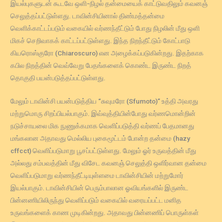
இயல்புகளுடன் கூடவே ஒளி-நிழல் தன்மையைக் காட்டுவதிலும் கவனஞ்
செலுத்தப்பட்டுள்ளது. டாவின்சியினால் திண்மத்தன்மை
வெளிக்காட்டப்படும் வகையில் வர்ணந்தீட்டும் போது நிழலின் மீது ஒளி
மிகச் செறிவாகக் காட்டப்பட்டுள்ளது. இந்த நிறந்தீட்டும் கோட்பாடு
கியரொஸ்குரோ (Chiaroscuro) என அழைக்கப்படுகின்றது. இதற்காக
கபில நிறத்தின் வெவ்வேறு பேதங்களைக் கொண்ட இருண்ட நிறத்
தொகுதி பயன்படுத்தப்பட்டுள்ளது.
மேலும் டாவின்சி பயன்படுத்திய “சுவுமரோ (Sfumoto)” உத்தி அவரது
மற்றுமொரு சிறப்பியல்பாகும். இவ்வுத்தியின்போது வர்ணமொன்றின்
நடுச்சாயலை மிக நுணுக்கமாக வெளிப்படுத்தி வர்ணப் பேதமானது
மங்கலான அதாவது மெல்லிய புகைமூட்டம் போன்ற தன்மை (hazy
cffcct) வெளிப்படுமாறு பூசப்பட்டுள்ளது. மேலும் ஓர் உருவத்தின் மீது
அல்லது சம்பவத்தின் மீது விசேட கவனஞ் செலுத்தி ஒளிர்வான தன்மை
வெளிப்படுமாறு வர்ணந்தீட்டியுள்ளமை டாவின்சியின் மற்றுமோர்
இயல்பாகும். டாவின்சியின் பெரும்பாலான ஓவியங்களில் இருண்ட
பின்னணியிலிருந்து வெளிப்படும் வகையில் வரையப்பட்ட மனித
உருவங்களைக் காண முடிகின்றது. அதாவது பின்னணிப் பொருள்கள்