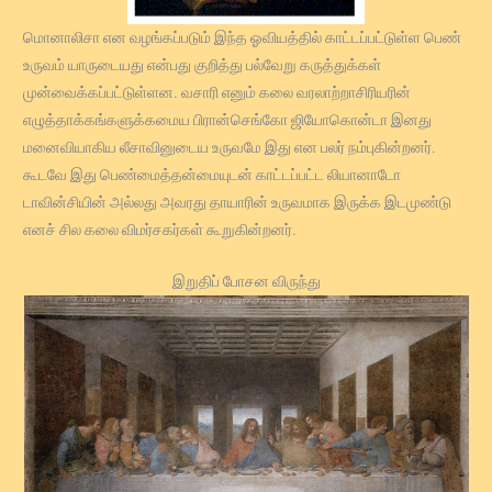
மொனாலிசா என வழங்கப்படும் இந்த ஓவியத்தில் காட்டப்பட்டுள்ள பெண்
உருவம் யாருடையது என்பது குறித்து பல்வேறு கருத்துக்கள்
முன்வைக்கப்பட்டுள்ளன. வசாரி எனும் கலை வரலாற்றாசிரியரின்
எழுத்தாக்கங்களுக்கமைய பிரான்செங்கோ ஜியோகொன்டா இனது
மனைவியாகிய லீசாவினுடைய உருவமே இது என பலர் நம்புகின்றனர்.
கூடவே இது பெண்மைத்தன்மையுடன் காட்டப்பட்ட லியானாடோ
டாவின்சியின் அல்லது அவரது தாயாரின் உருவமாக இருக்க இடமுண்டு
எனச் சில கலை விமர்சகர்கள் கூறுகின்றனர்.
இறுதிப் போசன விருந்து