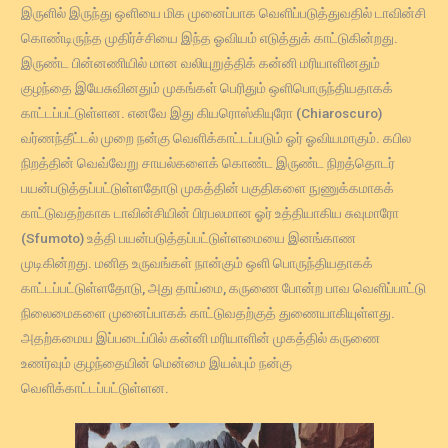
இருளில் இருந்து ஒளியை மிக முனைப்பாக வெளிப்படுத்துவதில் டாவின்சி
கொண்டிருந்த முதிர்ச்சியை இந்த ஓவியம் எடுத்துக் காட்டுகின்றது.
இருண்ட பின்னணியில் மான வலியுறுத்திக் கன்னி மரியாளினதும்
குழந்தை இயேசுவினதும் முகங்கள் பெரிதும் ஒளிபொருந்தியதாகக்
காட்டப்பட்டுள்ளன. எனவே இது கியரொஸ்கியுரோ (Chiaroscuro)
வர்ணந்தீட்டல் முறை நன்கு வெளிக்காட்டப்படும் ஓர் ஓவியமாகும். கபில
நிறத்தின் வெவ்வேறு சாயல்களைக் கொண்ட இருண்ட நிறத்தொடர்
பயன்படுத்தப்பட்டுள்ளதோடு முகத்தின் பகுதிகளை நுணுக்கமாகக்
காட்டுவதற்காக டாவின்சியின் பிரபலமான ஓர் உத்தியாகிய சுவுமாரோ
(Sfumoto) உத்தி பயன்படுத்தப்பட்டுள்ளமையை இனங்காண
முடிகின்றது. மனித உருவங்கள் நான்கும் ஒளி பொருந்தியதாகக்
காட்டப்பட்டுள்ளதோடு, அது தாய்மை, கருணை போன்ற பாவ வெளிப்பாட்டு
நிலைமைகளை முனைப்பாகக் காட்டுவதற்குத் துணையாகியுள்ளது.
அதற்கமைய இப்படைப்பில் கன்னி மரியாளின் முகத்தில் கருணை
உணர்வும் குழந்தையின் மென்மை இயல்பும் நன்கு
வெளிக்காட்டப்பட்டுள்ளன.