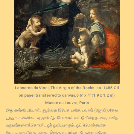
Leonardo da Vinci, The Virgin of the Rocks. ca. 1485.Oil
on panel transferred to canvas.6’6″ x 4′ (1.9 x 1.2 m).
Musee du Louvre, Paris
இது கன்னி மரியாள். குழந்தை இயேசு, புனித யுவான் (ஜோன்), தேவ
தூதுக் கன்னிகை ஒருவர் ஆகியோரைக் காட்டுகின்ற நான்கு மனித
உருவங்களைக்கொண்ட ஓர் ஓவியமாகும். ஒட்டுமொத்தமாக
நோக்குகையில் கருணை, இரக்கம், தாய்மை போன்ற பல்வேறு