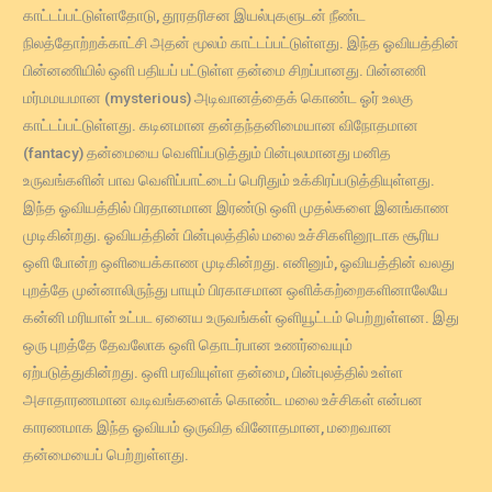
காட்டப்பட்டுள்ளதோடு, தூரதரிசன இயல்புகளுடன் நீண்ட
நிலத்தோற்றக்காட்சி அதன் மூலம் காட்டப்பட்டுள்ளது. இந்த ஓவியத்தின்
பின்னணியில் ஒளி பதியப் பட்டுள்ள தன்மை சிறப்பானது. பின்னணி
மர்மமயமான (mysterious) அடிவானத்தைக் கொண்ட ஓர் உலகு
காட்டப்பட்டுள்ளது. கடினமான தன்தந்தனிமையான விநோதமான
(fantacy) தன்மையை வெளிப்படுத்தும் பின்புலமானது மனித
உருவங்களின் பாவ வெளிப்பாட்டைப் பெரிதும் உக்கிரப்படுத்தியுள்ளது.
இந்த ஓவியத்தில் பிரதானமான இரண்டு ஒளி முதல்களை இனங்காண
முடிகின்றது. ஓவியத்தின் பின்புலத்தில் மலை உச்சிகளினூடாக சூரிய
ஒளி போன்ற ஒளியைக்காண முடிகின்றது. எனினும், ஓவியத்தின் வலது
புறத்தே முன்னாலிருந்து பாயும் பிரகாசமான ஒளிக்கற்றைகளினாலேயே
கன்னி மரியாள் உட்பட ஏனைய உருவங்கள் ஒளியூட்டம் பெற்றுள்ளன. இது
ஒரு புறத்தே தேவலோக ஒளி தொடர்பான உணர்வையும்
ஏற்படுத்துகின்றது. ஒளி பரவியுள்ள தன்மை, பின்புலத்தில் உள்ள
அசாதாரணமான வடிவங்களைக் கொண்ட மலை உச்சிகள் என்பன
காரணமாக இந்த ஓவியம் ஒருவித வினோதமான, மறைவான
தன்மையைப் பெற்றுள்ளது.