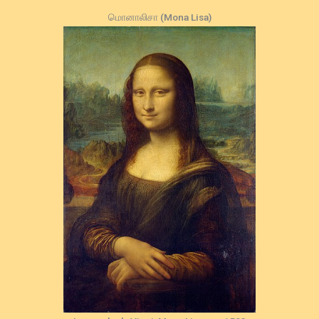
மொனாலிசா (Mona Lisa)