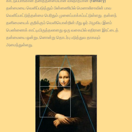
காட்டுப்பாங்கான தனித்தன்மையான விநோதமான (fantacy)
தன்மையை வெளிப்படுத்தும் பின்னணியில் மெனாலிசாவின் பாவ
வெளிப்பாட்டுத்தன்மை பெரிதும் முனைப்பாக்கப்பட்டுள்ளது. தன்னந்
தனிமையைக் குறிக்கும் வெளியொன்றின் மீது ஓர் அழகிய இளம்
பெண்ணைக் காட்டியிருத்தலானது ஒரு வகையில் எதிரான இரட்டைத்
தன்மையை ஒன்றுடனொன்று தொடர்பு படுத்துவ தாகவும்
அமைந்துள்ளது.