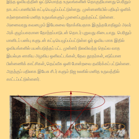
இந்த ஓவியத்தின் ஒட்டுமொத்த உருவங்களின் தொகுதியானது பெரிதும்
நாடகப் பாணியில் கட்டியெழுப்பப்பட்டுள்ளது. முன்னணியில் பதியும் ஒளிக்
கற்றைகளால் மனித உருவங்களும் முனைப்புறுத்தப்பட் டுள்ளன.
அனைவரது கவனமும் இயேசுவை நோக்கியதாக இருந்தபோதிலும் அவர்
அக் குழப்பகரமான தோற்றப்பாடுடன் தொடர் புறுவது கிடையாது. பெரிதும்
மானிடப் பண்பு களுடன் கட்டியெழுப்பப்பட்டுள்ள ஓர் ஓவிய மாக இதில்
ஓவியங்களில் பயன்படுத்தப் பட்ட முன்னர் நிலவிவந்த தெய்வ வாத
இயல்புக ளாகிய அழகிய ஒளிவட்டங்கள், தேவ தூதர்கள், எடுப்பான
பின்னணிக் காட்சிகள், தெய்வீக ஒளி போன்றவை தவிர்க்கப் பட்டுள்ளன.
அதற்குப் பதிலாக இயேசு சீடர் களும் நிஜ உலகில் மனித உருவத்தில்
காட்டப்பட்டுள்ளனர்.