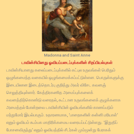
Madonna and Saint Anne
டாவின்சியினது ஓவியப்படைப்புக்களின் சிறப்பியல்புகள்
டாவின்சியானது கலைப்படைப்புக்களில் கட்புல உருவங்கள் பெரிதும்
ஒழுங்கமைந்த வகையில் ஒழுங்கமைக்கப்பட்டுள்ளன. பொருள்களுக்கு
இடையிலான இடைத்தொடர்பு குறித்து அவர் விசேட கவனஞ்
செலுத்தியுள்ளார். கேத்திரகணித அமைப்புக்களைக்
கவனத்திற்கொண்டு வரைதல், கூட்டான உருவங்களைக் குழுக்களாக
அமைத்தல் போன்றவை டாவின்சியின் ஓவியங்களில் காணப்படும்
மற்றுமோர் இயல்பாகும். உதாரணமாக, ‘பாறைகளின் கன்னி மரியாள்’
எனும் ஓவியம் கூம்பக மாதிரிக்கமைய வரையப்பட்டுள்ளது. ‘இறுதிப்
போசனவிருந்து’ எனும் ஓவியத்தில் சீடர்கள் மும்மூன்று பேராகக்