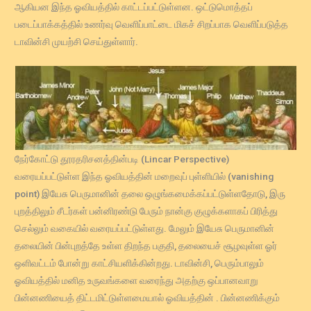
ஆகியன இந்த ஓவியத்தில் காட்டப்பட்டுள்ளன. ஒட்டுமொத்தப்
படைப்பாக்கத்தில் உணர்வு வெளிப்பாட்டை மிகச் சிறப்பாக வெளிப்படுத்த
டாவின்சி முயற்சி செய்துள்ளார்.
நேர்கோட்டு தூரதரிசனத்தின்படி (Lincar Perspective)
வரையப்பட்டுள்ள இந்த ஓவியத்தின் மறைவுப் புள்ளியில் (vanishing
point) இயேசு பெருமானின் தலை ஒழுங்கமைக்கப்பட்டுள்ளதோடு, இரு
புறத்திலும் சீடர்கள் பன்னிரண்டு பேரும் நான்கு குழுக்களாகப் பிரித்து
செல்லும் வகையில் வரையப்பட்டுள்ளது. மேலும் இயேசு பெருமானின்
தலையின் பின்புறத்தே உள்ள திறந்த பகுதி, தலையைச் சூழவுள்ள ஓர்
ஒளிவட்டம் போன்று காட்சியளிக்கின்றது. டாவின்சி, பெரும்பாலும்
ஓவியத்தில் மனித உருவங்களை வரைந்து அதற்கு ஒப்பானவாறு
பின்னணியைத் திட்டமிட்டுள்ளமையால் ஓவியத்தின் . பின்னணிக்கும்