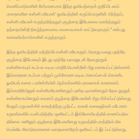
வெளிப்பாடுகளின் சேர்மானமாக இந்த ஓவியத்தைக் குறிப்பிடலாம்.
பாறைகளின கன்னி மரியாள்’ ஓவியத்தின் கருப்பொருளின் அர்த்தம்,
கன்னி மரியாள் கருத்தரித்தலும் குழந்தை இயேசுவை வளர்த்தலும்
தந்தையின்றி நிகழ்ந்தமையை உவமையாகக் காட்டுவதாகும்.” என்பது
கலைவிமர்சகர்களின் கருத்தாகும்.
இந்த ஓவியத்தின் மத்தியில் கன்னி மரியாளும் அவரது வலது புறத்தே
குழந்தை இயேசுவும் இடது புறத்தே யுவானுடன் தேவதூதுக்
கன்னிகையும் கூம்பக வடிவ மாதிரி யொன்றின் மீது வரையப்பட்டுள்ளனர்.
இவ்வாறான கூம்பக மற்றும் முக்கோண வடிவ அமைப்பைக் கொண்ட
ஓவியங் களை டாவின்சியின் ஆக்கங்களில் பரவலாகக் காணலாம்.
இம்மாதிரியினுள் கன்னிமரியாளினதும் புனித யுவானினதும் தேவ தூதுக்
கன்னிகையினதும் கவனம் குழந்தை இயேசுவின் மீது ஈர்க்கப்பட்டுள்ளது.
மேலும் மறுமலச்சிக் காலத்திற்கு முற்பட்ட காலக் கலைஞர்கள் மடோனா
உருவங்களில் பயன்படுத்திய ஒளிவட்டம் இவ்வோவியத்தில் காணப்படுவ
தில்லை. எனினும் குழந்தை இயேசுவினது உருவத்தில் மாத்திரம் மிக
மெல்லிய கோடுகளாலான மறைவானதோர் ஒளிவட்டம் இடப்பட்டுள்ளது.