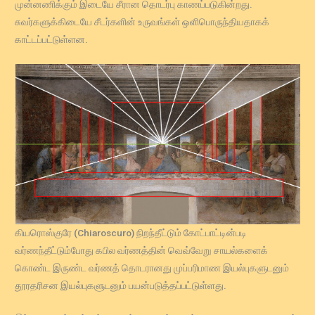
முன்னணிக்கும் இடையே சீரான தொடர்பு காணப்படுகின்றது.
சுவர்களுக்கிடையே சீடர்களின் உருவங்கள் ஒளிபொருந்தியதாகக்
காட்டப்பட்டுள்ளன.
கியரொஸ்குரே (Chiaroscuro) நிறந்தீட்டும் கோட்பாட்டின்படி
வர்ணந்தீட்டும்போது கபில வர்ணத்தின் வெவ்வேறு சாயல்களைக்
கொண்ட இருண்ட வர்ணத் தொடரானது முப்பரிமாண இயல்புகளுடனும்
தூரதரிசன இயல்புகளுடனும் பயன்படுத்தப்பட்டுள்ளது.