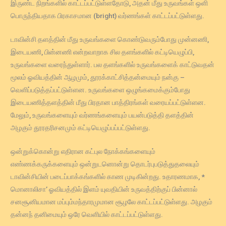
இருண்ட நிறங்களில் காட்டப்பட்டுள்ளதோடு, அதன் மீது உருவங்கள் ஒளி
பொருந்தியதாக பிரகாசமான (bright) வர்ணங்கள் காட்டப்பட்டுள்ளது.
டாவின்சி தளத்தின் மீது உருவங்களை கொண்டுவரும்போது முன்னணி,
இடையணி, பின்னணி என்றவாறாக சில தளங்களில் கட்டியெழுப்பி,
உருவங்களை வரைந்துள்ளார். பல தளங்களில் உருவங்களைக் காட்டுவதன்
மூலம் ஓவியத்தின் ஆழமும், தூரக்காட்சித்தன்மையும் நன்கு –
வெளிப்படுத்தப்பட்டுள்ளன. உருவங்களை ஒழுங்கமைக்கும்போது
இடையணித்தளத்தின் மீது பிரதான பாத்திரங்கள் வரையப்பட்டுள்ளன.
மேலும், உருவங்களையும் வர்ணங்களையும் பயன்படுத்தி தளத்தின்
அழகும் தூரதரிசனமும் கட்டியெழுப்பப்பட்டுள்ளது.
ஒன்றுக்கொன்று எதிரான கட்புல நோக்கங்களையும்
எண்ணக்கருக்களையும் ஒன்றுடனொன்று தொடர்புபடுத்துதலையும்
டாவின்சியின் படைப்பாக்கங்களில் காண முடிகின்றது. உதாரணமாக, *
மொனாலிசா’ ஓவியத்தில் இளம் யுவதியின் உருவத்திற்குப் பின்னால்
சனசூனியமான மப்பும்மந்தாரமுமான சூழலே காட்டப்பட்டுள்ளது. அழகும்
தன்னந் தனிமையும் ஒரே வெளியில் காட்டப்பட்டுள்ளது.