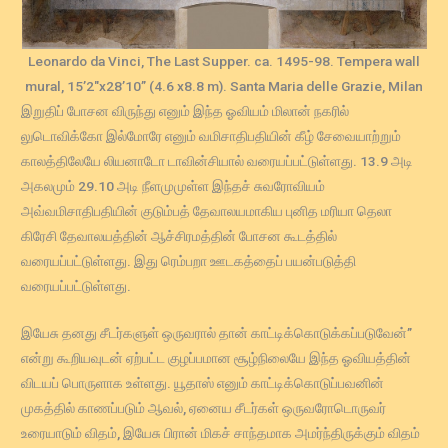
Leonardo da Vinci, The Last Supper. ca. 1495-98. Tempera wall
mural, 15’2″x28’10” (4.6 x8.8 m). Santa Maria delle Grazie, Milan
இறுதிப் போசன விருந்து எனும் இந்த ஓவியம் மிலான் நகரில்
லுடொவிக்கோ இல்மோரே எனும் வமிசாதிபதியின் கீழ் சேவையாற்றும்
காலத்திலேயே லியனாடோ டாவின்சியால் வரையப்பட்டுள்ளது. 13.9 அடி
அகலமும் 29.10 அடி நீளமுமுள்ள இந்தச் சுவரோவியம்
அவ்வமிசாதிபதியின் குடும்பத் தேவாலயமாகிய புனித மரியா தெலா
கிரேசி தேவாலயத்தின் ஆச்சிரமத்தின் போசன கூடத்தில்
வரையப்பட்டுள்ளது. இது ரெம்பறா ஊடகத்தைப் பயன்படுத்தி
வரையப்பட்டுள்ளது.
இயேசு தனது சீடர்களுள் ஒருவரால் தான் காட்டிக்கொடுக்கப்படுவேன்”
என்று கூறியவுடன் ஏற்பட்ட குழப்பமான சூழ்நிலையே இந்த ஓவியத்தின்
விடயப் பொருளாக உள்ளது. யூதாஸ் எனும் காட்டிக்கொடுப்பவனின்
முகத்தில் காணப்படும் ஆவல், ஏனைய சீடர்கள் ஒருவரோடொருவர்
உரையாடும் விதம், இயேசு பிரான் மிகச் சாந்தமாக அமர்ந்திருக்கும் விதம்