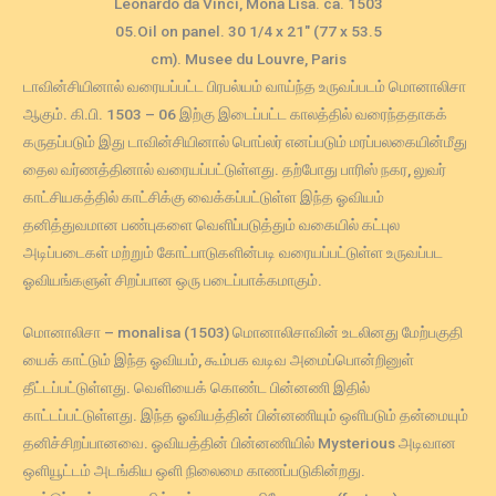
Leonardo da Vinci, Mona Lisa. ca. 1503
05.Oil on panel. 30 1/4 x 21″ (77 x 53.5
cm). Musee du Louvre, Paris
டாவின்சியினால் வரையப்பட்ட பிரபல்யம் வாய்ந்த உருவப்படம் மொனாலிசா
ஆகும். கி.பி. 1503 – 06 இற்கு இடைப்பட்ட காலத்தில் வரைந்ததாகக்
கருதப்படும் இது டாவின்சியினால் பொப்லர் எனப்படும் மரப்பலகையின்மீது
தைல வர்ணத்தினால் வரையப்பட்டுள்ளது. தற்போது பாரிஸ் நகர, லுவர்
காட்சியகத்தில் காட்சிக்கு வைக்கப்பட்டுள்ள இந்த ஓவியம்
தனித்துவமான பண்புகளை வெளிப்படுத்தும் வகையில் கட்புல
அடிப்படைகள் மற்றும் கோட்பாடுகளின்படி வரையப்பட்டுள்ள உருவப்பட
ஓவியங்களுள் சிறப்பான ஒரு படைப்பாக்கமாகும்.
மொனாலிசா – monalisa (1503) மொனாலிசாவின் உடலினது மேற்பகுதி
யைக் காட்டும் இந்த ஓவியம், கூம்பக வடிவ அமைப்பொன்றினுள்
தீட்டப்பட்டுள்ளது. வெளியைக் கொண்ட பின்னணி இதில்
காட்டப்பட்டுள்ளது. இந்த ஓவியத்தின் பின்னணியும் ஒளிபடும் தன்மையும்
தனிச்சிறப்பானவை. ஓவியத்தின் பின்னணியில் Mysterious அடிவான
ஒளியூட்டம் அடங்கிய ஒளி நிலைமை காணப்படுகின்றது.