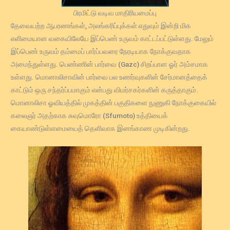
பிரமிட்டு வடிவ மாதிரியமைப்பு
தேவையற்ற ஆபரணங்கள், அலங்கரிப்புக்கள் எதுவும் இன்றி மிக
எளிமையான வகையிலேயே இப்பெண் உருவம் காட்டப்பட்டுள்ளது. மேலும்
இப்பெண் உருவம் தம்மைப் பார்ப்பவரை நேரடியாக நோக்குவதாக
அமைந்துள்ளது. பெண்ணின் பார்வை (Gazc) சிறப்பான ஓர் அம்சமாக
உள்ளது. மொனாலிசாவின் பார்வை பல உணர்வுகளின் சேர்மானத்தைக்
காட்டும் ஒரு சந்தர்ப்பமாகும் என்பது விமர்சகர்களின் கருத்தாகும்.
மொனாலிசா ஓவியத்தில் முகத்தின் பகுதிகளை நுணுகி நோக்குகையில்
கலைஞர் அதற்காக சுவுமொரோ (Sfumoto) உத்தியைக்
கையாண்டுள்ளமையைத் தெளிவாக இனங்காண முடிகின்றது.