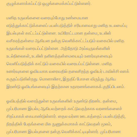
குழுக்களாக்கப்பட்டு ஒழுங்கமைக்கப்பட்டுள்ளனர்.
மனித உருவங்களை வரையும்போது உண்மையான
எடுத்துக்காட்டுக்களைப் பயன்படுத்திச் சரியானவாறு மனித உடலமைப்பு
இயல்புகள் காட்டப்பட்டுள்ளன. உயிரோட்டமான தன்மை, உடலின்
வசீகரத்தன்மை ஆகியன நன்கு வெளிக்காட்டப்படும் வகையில் மனித
உருவங்கள் வரையப்பட்டுள்ளன. அத்தோடு அவ்வுருவங்களின்
உடல்நிலைகள், உடலின் நளினத்தன்மையையும் உணர்வுகளையும்
வெளிப்படுத்திக் காட்டும் வகையில் வரையப்பட்டுள்ளன. மனித
உணர்வுகளை ஓவியமாக வரைவதில் தலைசிறந்த ஓவியர் டாவின்சி எனக்
கருதப்படுகின்றது. மொனாலிசா, இறுதிப் போசன விருந்து ஆகிய
இரண்டு ஓவியங்களையும் இதற்கான உதாரணங்களாகக் குறிப்பிடலாம்.
ஓவியத்தில் வரைந்துள்ள உருவங்களின் உருண்டு திரண்ட தன்மை,
முப்பரிமாண இயல்பு ஆகியவற்றைக் காட்டுவதற்காக வரணங்களைச்
சிறப்பாகக் கையாண்டுள்ளார். தைல வர்ண ஊடகத்தைப் பயன்படுத்தி,
நிறத்தின் பேதங்களை மிக நுணுக்கமாகக் காட்டுவதன் மூலம்,
முப்பரிமாண இயல்புகளை நன்கு வெளிக்காட்டியுள்ளார். முப்பரிமாண