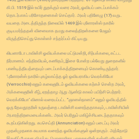
கி.பி. 1519 இல் உயிர் துறக்கும் வரை அவர், ஓவியப் படைப்பாக்கம்
தொடர்பாகப் பரிசோதனைகள் செய்தார். அவர் பதினேழு (17) வருட
வயதை அடைத்திருந்த நிலையில் 1469 இல் புளோரன்ஸ் நகரில்
குடியமர்ந்ததன் விளைவாக தமது கலைத்திறன்களை மேலும்
விருத்திசெய்து கொள்ளச் சந்தர்ப்பம் கிட்டியது.
லியனாடோ டாவின்சி ஓவியக்கலை மட்டுமன்றி, சிற்பக்கலை, கட்டட
நிர்மாணம். எந்திரவியல், கணிதம், இசை போன்ற பல்வேறு துறைகளில்
பாண்டித்தியத்தையும் படைப்பாக்கத்திறனையும் கொண்டிருந்தார்.
‘புளோரன்ஸ் நகரில் புகழ்வாய்ந்த ஓர் ஒவியராகிய வெரக்கியோ
(Verrocchio) எனும் கலைஞரிடம் ஓவியக்கலை கற்கச் சென்ற அவர்,
அக்கலைஞரின் கீழ், ஏறத்தாழ ஆறு ஆண்டு காலம் பயிற்சி பெற்றார்.
வெரக்கியோ’ வினால் வரையப்பட்ட “ஞானஸ்நானம்” எனும் ஓவியத்தில்
ஒரு தேவதூதரின் உருவத்தை டாவின்சி வரைந்ததாகவும், டாவின்சியின்
அபாரத்திறமையைக்கண்ட அவர் பெரிதும் மகிழ்ச்சியடைந்ததாகவும்
கூறப்படுகின்றது. சுபசெய்தி (Annunciation) எனும் படைப்பு அவர்
முதன்முதலாக சுயமாக வரைந்த ஓவியங்களுள் ஒன்றாகும். அத்தோடு
இறுதிப் போசன விருந்து, மொனாலிசா, பாறைகளின் கன்னி மரியாள்