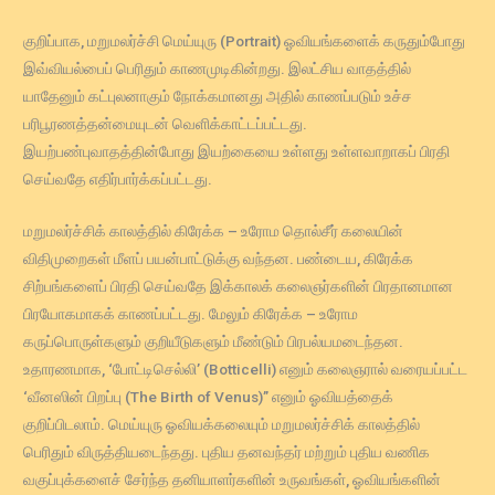
குறிப்பாக, மறுமலர்ச்சி மெய்யுரு (Portrait) ஓவியங்களைக் கருதும்போது
இவ்வியல்பைப் பெரிதும் காணமுடிகின்றது. இலட்சிய வாதத்தில்
யாதேனும் கட்புலனாகும் நோக்கமானது அதில் காணப்படும் உச்ச
பரிபூரணத்தன்மையுடன் வெளிக்காட்டப்பட்டது.
இயற்பண்புவாதத்தின்போது இயற்கையை உள்ளது உள்ளவாறாகப் பிரதி
செய்வதே எதிர்பார்க்கப்பட்டது.
மறுமலர்ச்சிக் காலத்தில் கிரேக்க – உரோம தொல்சீர் கலையின்
விதிமுறைகள் மீளப் பயன்பாட்டுக்கு வந்தன. பண்டைய, கிரேக்க
சிற்பங்களைப் பிரதி செய்வதே இக்காலக் கலைஞர்களின் பிரதானமான
பிரயோகமாகக் காணப்பட்டது. மேலும் கிரேக்க – உரோம
கருப்பொருள்களும் குறியீடுகளும் மீண்டும் பிரபல்யமடைந்தன.
உதாரணமாக, ‘போட்டிசெல்லி’ (Botticelli) எனும் கலைஞரால் வரையப்பட்ட
‘வீனஸின் பிறப்பு (The Birth of Venus)” எனும் ஓவியத்தைக்
குறிப்பிடலாம். மெய்யுரு ஓவியக்கலையும் மறுமலர்ச்சிக் காலத்தில்
பெரிதும் விருத்தியடைந்தது. புதிய தனவந்தர் மற்றும் புதிய வணிக
வகுப்புக்களைச் சேர்ந்த தனியாளர்களின் உருவங்கள், ஓவியங்களின்