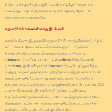
மேற்படி போக்குகள் புதிய ஆக்க வெளிப்பாட்டுக்குக் காரணமாக
அமைந்தது மட்டுமன்றி, அக்கலை வெளிப்பாடுகள், அக்கடமிக்
வியாபிக்கவும் காரணமாயின.
மறுமலர்ச்சிக் கலையின் பொது இயல்புகள்
காண்பியக் கலைத் துறையில், மறுமலர்ச்சிக் காலத்தில் ஓவியம், சிற்பம்,
கட்டடக்கலை ஆகிய கலை அம்சங்களில் ஏற்பட்ட மாற்றங்கள்
தெள்ளத்தெளிவானவை. இக்காலப்பகுதியில் மானிடவாதம்
(Humanism), தனிநபர்வாதம் (Individualism), இலட்சியவாதம்
(Idealism), இயற்பண்பு வாதம் (Naturalism) ஆகிய தத்துவார்த்த
அணுகுமுறைகள் முதன்மை பெற்றிருந்தமை அதற்குக் காரணமாயின.
மானிடவாதத்தில் ‘மானிடன்’ முதன்மையிடத்தைப் பெறுவதோடு,
மற்றைய சகல கட்புலப் பெறுமானங்களும் மானிடரைப் பிரதான அளவீட்டு
அலகாகக்கொண்டு தீர்மானிக்கப்பட்டுள்ளன. அதற்கமைய
தெய்வங்களின் தன்மைகள் கூட, மானிட உருவத்துக்குச் சார்பாகவே
தீர்மானிக்கப் பட்டுள்ளன. தனிநபர்வாதத்தில் அந்தந்த மானிடனின்
தனிப்பட்ட தனித்துவப் பண்புகள் முக்கியமாயின.