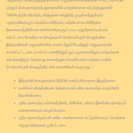
மற்றும் பொருளாதாரத் துறைகளில் மாற்றங்களை ஏற்படுத்துவதில்
அச்சியந்திர உற்பத்தி, விஞ்ஞான விருத்தி, தருக்கத்துக்கும்
பகுத்தறிவுக்கும் சந்தர்ப்பமளித்தல், மத்தியகால கிறித்தவ
தேவாலயத்தின்பால் விமர்சனங்களும் சமய மறுசீரமைப்புக்கள்
ஏற்பட்டமை போன்ற பல நிகழ்வுகள் செல்வாக்குச் செலுத்தின.
இத்தாலியின் மறுமலர்ச்சிக் காலம் ஆரம்பிப்பதிலும் அதுவரையில்
காணப்பட்ட படைப்பாக்கப் பாணியிலும் நுட்பமுறைகளிலும் மாற்றங்கள்
ஏற்படுவதிலும் அதாவது கலைத்துவ வெளிப்பாடு மாற்றடைவதில்
செல்வாக்குச் செலுத்திய சில காரணிகள் வருமாறு: –
இத்தாலி பொருளாதார ரீதியில் வளம் மிக்கதாக இருந்தமை.
வணிகம் விருத்தியடைந்தமையால் புதிய தனவந்த வகுப்பினர்
தோன்றியமை.
புதிய தனவந்த வர்க்கத்தினர், கிரேக்க, உரோம இலக்கியத்தையும்
கலைகளையும் விரும்பியமை.
புதிய தனவந்தர்கள் பாரிய மாளிகைகள் கட்டுவிக்கவும் அவற்றை
அழகுபடுத்தவும் முற்பட்டமை.