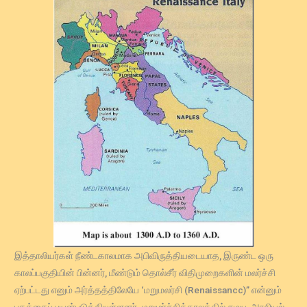
இத்தாலியர்கள் நீண்டகாலமாக அபிவிருத்தியடையாத, இருண்ட ஒரு
காலப்பகுதியின் பின்னர், மீண்டும் தொல்சீர் விதிமுறைகளின் மலர்ச்சி
ஏற்பட்டது எனும் அர்த்தத்திலேயே ‘மறுமலர்சி (Renaissancc)” என்னும்
பதத்தைப் பயன்படுத்தியுள்ளனர். மறுமர்ச்சிக்காலத்தில் சமய, அரசியல்