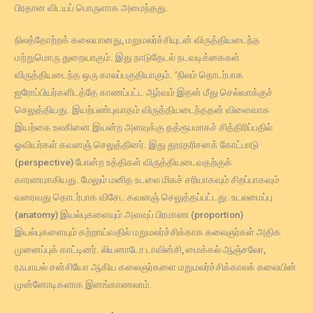
பிரதான விடயப் பொருளாக அமைந்தது.
நிலத்தோற்றக் கலையானது, மறுமலர்ச்சியுடன் விருத்தியடைந்த
மற்றுமொரு துறையாகும். இது நாடுதேடல் நடவடிக்கைகள்
விருத்தியடைந்த ஒரு காலப்பகுதியாகும். ‘நிலம் தொடர்பாக
ஐரோப்பியர்களிடத்தே காணப்பட்ட ஆர்வம் இதன் மீது செல்வாக்குச்
செலுத்தியது. இயற்பண்புவாதம் விருத்தியடைந்ததன் விளைவாக
இயற்கை உலகினை இயன்ற அளவுக்கு தத்ரூபமாகச் சித்திரிப்பதில்
ஓவியர்கள் கவனஞ் செலுத்தினர். இது தூரதரிசனக் கோட்பாடு
(perspective) போன்ற உத்திகள் விருத்தியடைவதற்குக்
காரணமாகியது. மேலும் மனித உடலை மிகச் சரியாகவும் சிறப்பாகவும்
வரைவது தொடர்பாக விசேட கவனஞ் செலுத்தப்பட்டது. உடலமைப்பு
(anatomy) இயல்புகளையும் அளவுப் பிரமாண (proportion)
இயல்புகளையும் கற்றாய்வதில் மறுமலர்ச்சிக்காக கலைஞர்கள் அதிக
முனைப்புக் காட்டினர். லியனாடோ டாவின்சி, மைக்கல் ஆஞ்சலோ,
ரஃபாயல் சன்சியோ ஆகிய கலைஞர்களை மறுமலர்ச்சிக்காலக் கலையின்
முன்னோடிகளாக இனங்காணலாம்.