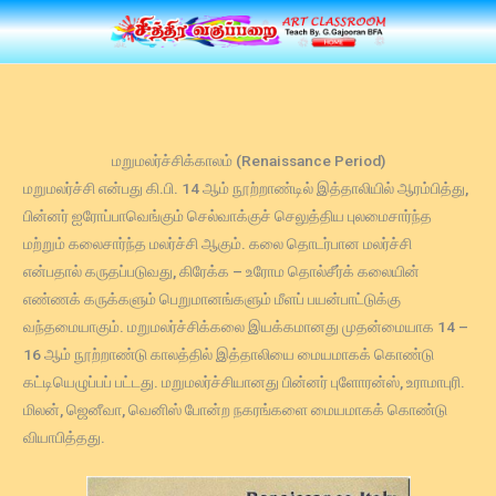
Skip
to
content
மறுமலர்ச்சிக்காலம் (Renaissance Period)
மறுமலர்ச்சி என்பது கி.பி. 14 ஆம் நூற்றாண்டில் இத்தாலியில் ஆரம்பித்து,
பின்னர் ஐரோப்பாவெங்கும் செல்வாக்குச் செலுத்திய புலமைசார்ந்த
மற்றும் கலைசார்ந்த மலர்ச்சி ஆகும். கலை தொடர்பான மலர்ச்சி
என்பதால் கருதப்படுவது, கிரேக்க – உரோம தொல்சீர்க் கலையின்
எண்ணக் கருக்களும் பெறுமானங்களும் மீளப் பயன்பாட்டுக்கு
வந்தமையாகும். மறுமலர்ச்சிக்கலை இயக்கமானது முதன்மையாக 14 –
16 ஆம் நூற்றாண்டு காலத்தில் இத்தாலியை மையமாகக் கொண்டு
கட்டியெழுப்பப் பட்டது. மறுமலர்ச்சியானது பின்னர் புளோரன்ஸ், உராமாபுரி.
மிலன், ஜெனீவா, வெனிஸ் போன்ற நகரங்களை மையமாகக் கொண்டு
வியாபித்தது.