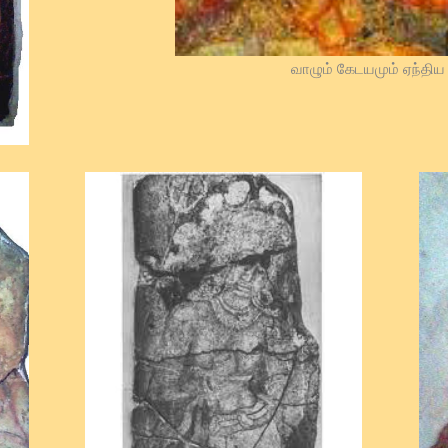
வாழும் கேடயமும் ஏந்திய