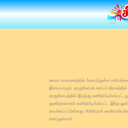
Skip
to
content
ஊவா மாகாணத்தில் அமைந்துள்ள மகியங்கனைத்
இவையாகும். தாதுகோபக் கரப்பப் கிரகத்தில
தாதுகோபத்தில் இருந்து கண்டுபிடிக்கப்பட்ட
துண்டுகளாகக் கண்டுபிடிக்கப்பட்ட இந்த ஓவி
வைக்கப்பட்டுள்ளது. சிகிரியாச் சுவரோவியங
செய்துள்ளார்.