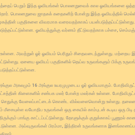
இடத்தைப் பெறும் இந்த ஓவியங்கள் பொலனறுவைக் கால ஓவியங்களை ஒத்
ிறார். பொலனறுவை ஜாதகக் கதைகளிற் போன்று இந்த ஓவியத்தில் மெல்லிய
த்தின் பகுதிகளை விவரமாக வரைவதற்காகப் பயன்படுத்தப்பட்டுள்ளது. கோ
் படுத்தப்பட்டுள்ளன. ஓவியத்துக்கு வர்ணம் தீட்டுவதற்காக பச்சை, செம்மஞ்
் உள்ளன. அவற்றுள் ஓர் ஓவியம் பெரிதும் சிதைவடைந்துள்ளது. மற்றைய இர
டப்பட்டுள்ளது. ஏனைய ஓவியப் பகுதிகளில் தெய்வ உருவங்களும் பிக்கு உர
டுத்தப்பட்டுள்ளன.
அங்குல அகலமும் 16 அங்குல உயரமுமுடைய ஓர் ஓவியமாகும். போதிவிருட்ச அட
ிருட்சத்தின் கிளைகளில் சண்பக மலர் போன்ற மலர்கள் உள்ளன. போதிவிர
ின்னே செதுக்கு வேலைப்பாட்டைக் கொண்ட வில்வளைவொன்று உள்ளது. தலையைச
க்கும் மீசையுள்ள வயோதிப உருவங்கள் ஒரு கையில் காம்புடன் கூடிய ஒரு 
க்கும் பாங்கு காட்டப்பட்டுள்ளது. தோளுக்குக் குறுக்காகப் பூணூல் காண
ப்பட்டுள்ளன. அவ்வுருவங்கள் பிரம்மா, இந்திரன் உருவங்களாக இனங்காணப்
ிறார்.