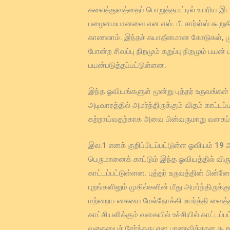
கலைத்துவத்தைப் பொறுத்தமட்டில் உயரிய 
பழைமையானவை என எஸ். பீ. சார்ள்ஸ் கூறுக
காணலாம். இந்தச் சுயாதீனமான கோடுகள், முக
போன்ற சிவப்பு நிறமும் கறுப்பு நிறமும் பயன
பயன்படுத்தப்பட்டுள்ளன.
இந்த ஓவியங்களுள் மூன்று புத்தர் உருவங்கள
அடிவாரத்தில் அமர்ந்திருக்கும் விதம் காட்
கற்றாய்வதற்காக அவை பின்வருமாறு வகைப்ப
இல:1 எனக் குறிப்பிடப்பட்டுள்ள ஓவியம் 19 
பெருமானைக் காட்டும் இந்த ஓவியத்தில் வ
காட்டப்பட்டுள்ளன. புத்தர் உருவத்தின் ப
புறங்களிலும் முகில்களின் மீது அமர்ந்திரு
மற்றைய கையை மேல்நோக்கி உயர்த்தி வைத்திரு
காட்சியளிக்கும் வகையில் உச்சியில் காட்ட
வகையைச் சேர்ந்தது என பரணவித்தான கூறுக