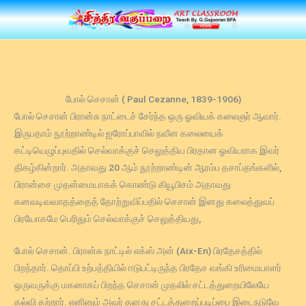
Skip
to
content
போல் செசான் ( Paul Cezanne, 1839-1906)
போல் செசான் பிரான்சு நாட்டைச் சேர்ந்த ஒரு ஓவியக் கலைஞர் ஆவார்.
இருபதாம் நூற்றாண்டில் ஐரோப்பாவில் நவீன கலையைக்
கட்டியெழுப்புவதில் செல்வாக்குச் செலுத்திய பிரதான ஓவியராக இவர்
திகழ்கின்றார். அதாவது 20 ஆம் நூற்றாண்டின் ஆரம்ப தசாப்தங்களில்,
பிரான்சை முதன்மையாகக் கொண்டு கியூபிசம் அதாவது
கனவடிவவாதத்தைத் தோற்றுவிப்பதில் செசான் இனது கலைத்துவப்
பிரயோகமே பெரிதும் செல்வாக்குச் செலுத்தியது,
போல் செசான். பிரான்சு நாட்டில் எக்ஸ் அன் (Aix-En) பிரதேசத்தில்
பிறந்தார். தொப்பி உற்பத்தியில் ஈடுபட்டிருந்த பிரதேச வங்கி உரிமையாளர்
ஒருவருக்கு மகனாகப் பிறந்த செசான் முதலில் சட்டத்துறையிலேயே
கல்வி கற்றார். எனினும் அவர் தனது சட்டத்துறைப்படிப்பை இடைநடுவே