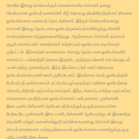
பிசாரோ இனது செல்வாக்குக் காரணமாகவே செசான் தனது
பிரபல்யமான ஓவியத் தலைப்பின் கீழ் அதாவது நிலத்தோற்றக்காட்சிகளை
ஓவியங்களாக வரையத் தொடங்கினார். இந்தச் செல்வாக்கானது
செசான் இனது ஆரம்ப கால ஓவியத்தலைப்புக்களிலிருந்து விலகிச்
செல்வதற்கான உந்துதலையளித்தது. அதற்கமைய செசான் தம்மைச்
சூழக் காணப்படும் உலகத்தைக் கற்றாயவும் ஓவியமாக வடிக்கவும்
முற்பட்டார். இம்மாற்றம் காரணமாக அவரது ஆரம்ப கால ஓவியங்களில்
காணப்பட்ட வர்ணந்தீட்டுதலை இருண்ட, நடுத்தர வர்ணச் சாயல்களுடன்
பயன்படுத்த முனைந்தார். இந்த இயல்பை, பின் மனப்பதிவுவாத
ஓவியக்கலைப்பாணி எனக் குறிப்பிடலாம். இதற்காக அவர், ஓவியத்தின்
மேற்பரப்புத் தன்மையைக் கட்டிெயெழுப்புவதற்குப் பதிலாக ஓவியத்தை
அமைப்பு ரீதியில் பகுப்பாய்வு செய்தார். இந்த அமைப்பு சார்ந்த பகுப்பாய்வு
காரணமாக மரபுரீதியான ஓவியக்கலைப் பண்புகளான. முன்னணி.
இடையணி, பின்னணி ஆகியன தர்க்கத்துக்கு ஒத்தவையாயின.
மேற்கூறிய முன்னணி, இடையணி, பின்னணி ஆகியவற்றுடன் இணைந்த
தொல்சீர் மற்றும் கலைக்கல்லூரி நம்பிக்கையானது, சொசன் இனது
செயல் காரணமாக மாற்றமுற்றமையால் ஓவியக்கலை வரலாற்றுக்கு ஒரு
புதிய மாதிரி கிடைத்தது.