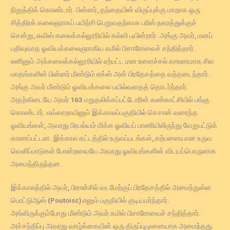
நிறுத்திக் கொண்டார். பின்னர், தந்தையின் விருப்புக்கு மாறாக ஒரு
சித்திரக் கலைஞராகப் பயிற்சி பெறுவதற்காக பரிஸ் நகரத்துக்குச்
சென்று, சுவிஸ் கலைக்கல்லூரியில் கல்வி பயின்றார். அங்கு அவர், மனப்
பதிவுவாத ஓவியக்கலைஞராகிய கமில் பிசாரோவைச் சந்தித்தார்.
எனினும் அக்கலைக்கல்லூரியில் ஏற்பட்ட மன உளைச்சல் காரணமாக சில
மாதங்களின் பின்னர் மீண்டும் எக்ஸ் அன் பிரதேசத்தை வந்தடைந்தார்.
அங்கு அவர் மீண்டும் ஓவியக்கலை பயில்வதைத் தொடர்ந்தார்.
அதற்கிடையே அவர் 163 மறுதலிக்கப்பட்டோரின் கண்காட்சியில் பங்கு
கொண்டார். எவ்வாறாயினும் இக்காலப்பகுதியில் செசான் வரைந்த
ஓவியங்கள், அவரது பிரபல்யம் மிக்க ஓவியப் பாணியிலிருந்து வேறுபட்டுக்
காணப்பட்டன. இக்கால கட்டத்தில் உருவப்படங்கள், கற்பனையான உருவ
வெளிப்பாடுகள் போன்றவையே அவரது ஓவியங்களின் விடயப்பொருளாக
அமைந்திருந்தன.
இக்காலத்தில் அவர், பிரான்சில் வடமேற்குப் பிரதேசத்தில் அமைந்துள்ள
பொட்டுஆஸ் (Poutoisc) எனும் பகுதியில் குடியமர்ந்தார்.
அங்கிருக்கும்போது மீண்டும் அவர் கமில் பிசாரோவைச் சந்தித்தார்.
அச்சந்திப்பு அவரது வாழ்க்கையின் ஒரு திருப்புமுனையாக அமைந்தது.