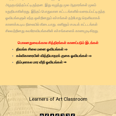
அழகுபடுத்தப்பட்டிருந்தன. இது எழுத்து மூல ஆதாரங்கள் மூலம்
உறுதியாகின்றது. இந்தப் பொதுவான கட்டடங்களில் வரையப்பட்டிருந்த
ஓவியங்களுள் எந்த ஒன்றினதும் எச்சங்கள் தற்போது தெளிவாகக்
காணக்கூடிய நிலையில் கிடையாது. எனினும் சமயக் கட்டடங்கள்
சிலவற்றினது சுவரோவியங்களின் எச்சங்களைக் காணமுடிகிறது.
பொலனறுவைக்கால
சித்திரங்கள் காணப்படும் இடங்கள்
திவங்க சிலை மனை ஓவியங்கள் ⇒
கல்விகாரையின் வித்தியாதரக் குகை ஓவியங்கள் ⇒
திம்புலாகல மார வீதி ஓவியங்கள்
⇒
Learners of Art Classroom