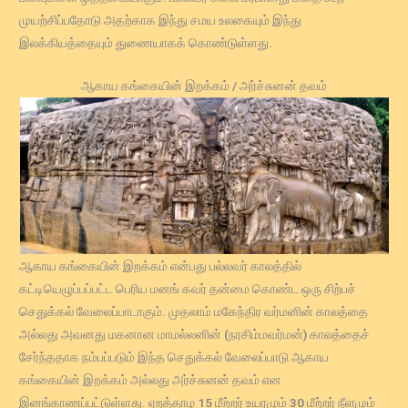
முயற்சிப்பதோடு அதற்காக இந்து சமய உலகையும் இந்து
இலக்கியத்தையும் துணையாகக் கொண்டுள்ளது.
ஆகாய கங்கையின் இறக்கம் / அர்ச்சுனன் தவம்
ஆகாய கங்கையின் இறக்கம் என்பது பல்லவர் காலத்தில்
கட்டியெழுப்பப்பட்ட பெரிய மனங் கவர் தன்மை கொண்ட ஒரு சிற்பச்
செதுக்கல் வேலைப்பாடாகும். முதலாம் மகேந்திர வர்மனின் காலத்தை
அல்லது அவனது மகனான மாமல்லனின் (நரசிம்மவர்மன்) காலத்தைச்
சேர்ந்ததாக நம்பப்படும் இந்த செதுக்கல் வேலைப்பாடு ஆகாய
கங்கையின் இறக்கம் அல்லது அர்ச்சுனன் தவம் என
இனங்காணப்பட்டுள்ளது. ஏறத்தாழ 15 மீற்றர் உயரமும் 30 மீற்றர் நீளமும்