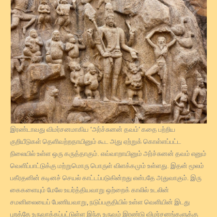
இரண்டாவது விமர்சனமாகிய ‘அர்ச்சுனன் தவம்’ கதை பற்றிய
குறியீடுகள் தெளிவற்றதாயினும் கூட அது ஏற்றுக் கொள்ளப்பட்ட
நிலையில் உள்ள ஒரு கருத்தாகும். எவ்வாறாயினும் அர்ச்சுனன் தவம் எனும்
வெளிப்பாட்டுக்கு மற்றுமொரு பொருள் விளக்கமும் உள்ளது. இதன் மூலம்
பகீரதனின் கடினச் செயல் காட்டப்படுகின்றது என்பதே அதுவாகும். இரு
கைகளையும் மேலே உயர்த்தியவாறு ஒற்றைக் காலில் உடலின்
சமனிலையைப் பேணியவாறு, நடுப்பகுதியில் உள்ள வெளியின் இடது
புறத்தே உருவாக்கப்பட்டுள்ள இந்த உருவம் இரண்டு விமர்சனங்களுக்கு