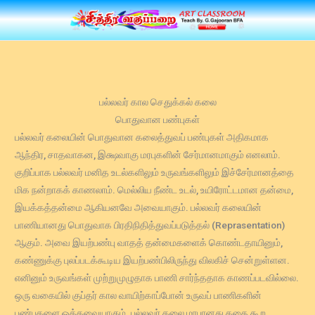
Skip
to
content
பல்லவர் கால செதுக்கல் கலை
பொதுவான பண்புகள்
பல்லவர் கலையின் பொதுவான கலைத்துவப் பண்புகள் அதிகமாக
ஆந்திர, சாதவாகன, இக்ஷவாகு மரபுகளின் சேர்மானமாகும் எனலாம்.
குறிப்பாக பல்லவர் மனித உடல்களிலும் உருவங்களிலும் இச்சேர்மானத்தை
மிக நன்றாகக் காணலாம். மெல்லிய நீண்ட உடல், உயிரோட்டமான தன்மை,
இயக்கத்தன்மை ஆகியனவே அவையாகும். பல்லவர் கலையின்
பாணியானது பொதுவாக பிரதிநிதித்துவப்படுத்தல் (Reprasentation)
ஆகும். அவை இயற்பண்பு வாதத் தன்மைகளைக் கொண்டதாயினும்,
கண்ணுக்கு புலப்படக்கூடிய இயற்பண்பிலிருந்து விலகிச் சென்றுள்ளன.
எனினும் உருவங்கள் முற்றுமுழுதாக பாணி சார்ந்ததாக காணப்படவில்லை.
ஒரு வகையில் குப்தர் கால வாயிற்காப்போன் உருவப் பாணிகளின்
பண்புகளை ஒத்தவையாகும். பல்லவர் கலை மரபானது கதை கூற