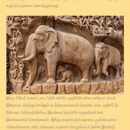
கருப்பொருளாக அமைந்துள்ளது.
இந்த சிற்பக் கலைப் படைப்பின் உச்சிப் பகுதியில் உள்ள மனித உடல்கள்
இலேசாக மிதந்து செல்லும் உடல்நிலைகளைக் கொண்டவை. குறியீட்டு
ரீதியான அர்த்தத்தின்படி இவற்றை தெய்வீக உருவங்கள் என
இனங்கண்டு கொள்ளலாம். இங்கு காணப்படும் ஏனைய முக்கியமான
அங்கங்களாக பாரிய அளவுடையதாகச் செதுக்கப்பட்டுள்ள இரண்டு