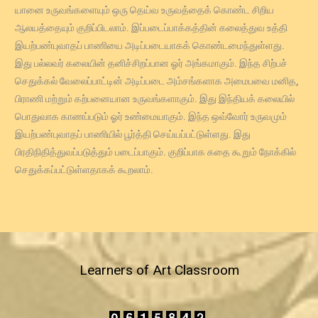
யானை உருவங்களையும் ஒரு தெய்வ உருவத்தைக் கொண்ட சிறிய
ஆலயத்தையும் குறிப்பிடலாம். இப்படைப்பாக்கத்தின் கலைத்துவ உத்தி
இயற்பண்புவாதப் பாணியை அடிப்படையாகக் கொண்டமைந்துள்ளது.
இது பல்லவர் கலையின் தனிச்சிறப்பான ஓர் அங்கமாகும். இந்த சிற்பச்
செதுக்கல் வேலைப்பாட்டின் அடிப்படை அம்சங்களாக அமைபவை மனித,
பிராணி மற்றும் கற்பனையான உருவங்களாகும். இது இந்தியக் கலையில்
பொதுவாக காணப்படும் ஓர் உண்மையாகும். இந்த ஒவ்வோர் உருவமும்
இயற்பண்புவாதப் பாணியில் பூர்த்தி செய்யப்பட்டுள்ளது. இது
பிரதிநிதித்துவப்படுத்தும் படைப்பாகும். குறிப்பாக கதை கூறும் நோக்கில்
செதுக்கப்பட்டுள்ளதாகக் கூறலாம்.
Learners of Art Classroom