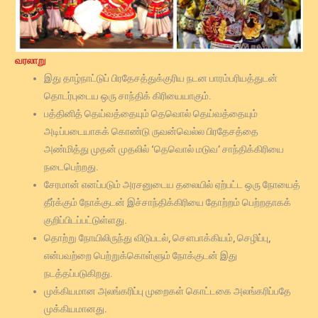
வரலாறு
இது தாழ்நாட்டுப் பிரதேசத்துக்குரிய நடன பாரம்பரியத்துடன்
தொடர்புடைய ஒரு சாந்திக் கிரியையாகும்.
பத்தினித் தெய்வத்தையும் தெவொல் தெய்வத்தையும்
அடிப்படையாகக் கொண்டு ருவன்வெல்ல பிரதேசத்தை
அண்மித்து முதன் முதலில் ‘தெவொல் மடுவ’ சாந்திக்கிரியை
நடைபெற்றது.
சேரமான் எனப்படும் அரசனுடைய தலையில் ஏற்பட்ட ஒரு நோயைத்
தீர்க்கும் நோக்குடன் இச்சாந்திக்கிரியை தோற்றம் பெற்றதாகக்
குறிப்பிடப்பட்டுள்ளது.
தொற்று நோயிலிருந்து விடுபடல், சௌபாக்கியம், செழிப்பு,
என்பவற்றை பெற்றுக்கொள்ளும் நோக்குடன் இது
நடத்தப்படுகிறது.
முக்கியமான அலங்கரிப்பு முறைகள் கொட்டகை அலங்கரிப்பதே
முக்கியமானது.