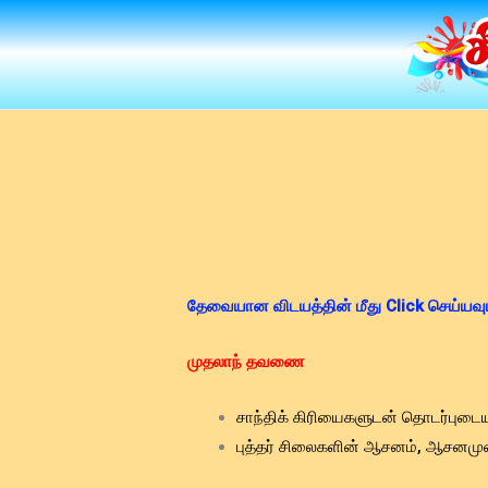
Skip
to
content
தேவையான விடயத்தின் மீது Click செய்யவு
முதலாந் தவணை
சாந்திக் கிரியைகளுடன் தொடர்புடை
புத்தர் சிலைகளின் ஆசனம், ஆசனமுறை