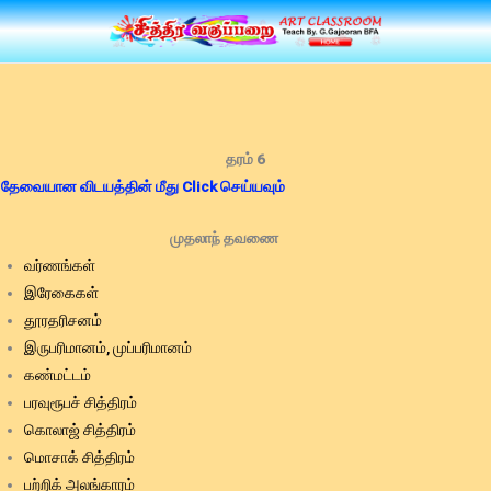
Skip
to
content
தரம் 6
தேவையான விடயத்தின் மீது Click செய்யவும்
முதலாந் தவணை
வர்ணங்கள்
இரேகைகள்
தூரதரிசனம்
இருபரிமானம், முப்பரிமானம்
கண்மட்டம்
பரவுரூபச் சித்திரம்
கொலாஜ் சித்திரம்
மொசாக் சித்திரம்
பற்றிக் அலங்காரம்