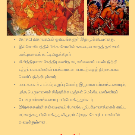
கோதமி விகாரையின் ஓவியங்களுள் இது முக்கியமானது.
இவ்வோவியத்தில் பிக்காசோவின் கவைடிவ வாதத் தன்மைப்
பண்புகளைக் காட்டியிருக்கிறார்.
விசித்திரமான கேத்திர கணித வடிவங்களைப் பயன்படுத்தி
யுத்தப் படையினரின் பயங்கரமான சுபாவத்தைத் திறமையாக
வெளிப்படுத்தியுள்ளார்.
படைகளைச் சாம்பல், கறுப்பு போன்ற இருளான வர்ணங்களையும்,
புத்த பெருமானைச் சித்தரிக்க மஞ்சள் மெல்லிய மண்ணிறம்
போன்ற வர்ணங்களையும் பிரயோகித்துள்ளார்.
இரேகைகளின் தன்மையைப் போலவே முப்பரிமாணத்தைக் காட்ட
வர்ணத்தை பிரயோகித்த விதமும் அவருக்கே உரிய பாணியில்
அமைந்துள்ளன.