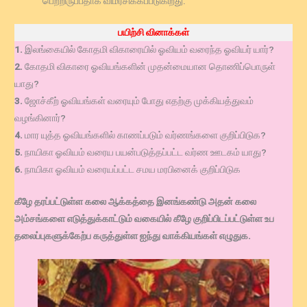
பெற்றிருப்பதாக விமர்சிக்கப்படுகிறது.
பயிற்சி வினாக்கள்
1.
இலங்கையில் கோதமி விகாரையில் ஓவியம் வரைந்த ஓவியர் யார்?
2.
கோதமி விகாரை ஓவியங்களின் முதன்மையான தொணிப்பொருள்
யாது?
3.
ஜோச்கீற் ஓவியங்கள் வரையும் போது எதற்கு முக்கியத்துவம்
வழங்கினார்?
4.
மார யுத்த ஓவியங்களில் காணப்படும் வர்ணங்களை குறிப்பிடுக?
5.
நாயிகா ஓவியம் வரைய பயன்படுத்தப்பட்ட வர்ண ஊடகம் யாது?
6.
நாயிகா ஓவியம் வரையப்பட்ட சமய மரபினைக் குறிப்பிடுக
கீழே தரப்பட்டுள்ள கலை ஆக்கத்தை இனங்கண்டு அதன் கலை
அம்சங்களை எடுத்துக்காட்டும் வகையில் கீழே குறிப்பிடப்பட்டுள்ள உப
தலைப்புகளுக்கேற்ப கருத்துள்ள ஐந்து வாக்கியங்கள் எழுதுக.