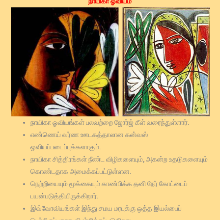
நாயிகா ஓவியம்
நாயிகா ஓவியங்கள் பலவற்றை ஜோர்ஜ் கீள் வரைந்துள்ளார்.
எண்ணெய் வர்ண ஊடகத்தாலான கன்வஸ்
ஓவியப்படைப்புக்களாகும்.
நாயிகா சித்திரங்கள் நீண்ட விழிகளையும், அகன்ற உதடுகளையும்
கொண்டதாக அமைக்கப்பட்டுள்ளன.
நெற்றியையும் மூக்கையும் காண்பிக்க தனி நேர் கோட்டைப்
பயன்படுத்தியிருக்கிறார்.
இவ்வோவியங்கள் இந்து சமய மரபுக்கு ஒத்த இயல்பைப்