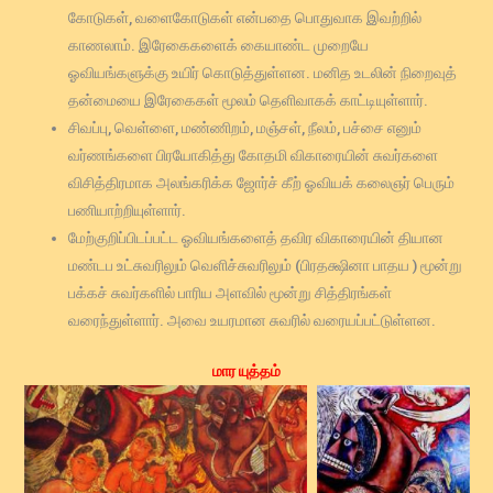
கோடுகள், வளைகோடுகள் என்பதை பொதுவாக இவற்றில்
காணலாம். இரேகைகளைக் கையாண்ட முறையே
ஓவியங்களுக்கு உயிர் கொடுத்துள்ளன. மனித உடலின் நிறைவுத்
தன்மையை இரேகைகள் மூலம் தெளிவாகக் காட்டியுள்ளார்.
சிவப்பு, வெள்ளை, மண்ணிறம், மஞ்சள், நீலம், பச்சை எனும்
வர்ணங்களை பிரயோகித்து கோதமி விகாரையின் சுவர்களை
விசித்திரமாக அலங்கரிக்க ஜோர்ச் கீற் ஓவியக் கலைஞர் பெரும்
பணியாற்றியுள்ளார்.
மேற்குறிப்பிடப்பட்ட ஓவியங்களைத் தவிர விகாரையின் தியான
மண்டப உட்சுவரிலும் வெளிச்சுவரிலும் (பிரதக்ஷினா பாதய ) மூன்று
பக்கச் சுவர்களில் பாரிய அளவில் மூன்று சித்திரங்கள்
வரைந்துள்ளார். அவை உயரமான சுவரில் வரையப்பட்டுள்ளன.
மார யுத்தம்