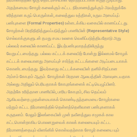
அதற்கமைய சோழர் கலைக்கும் கட்டட நிர்மாணத்துக்கும் அவற்றுக்கே
உரித்தான கருப் பொருள்கள், கலைத்துவ உத்திகள், உருவ அமைப்புப்
பண்புகளை (Formal Properties) உள்ளடக்கிய வகையில் காணப்பட்டது.
சோழர்கள் பிரதிநிதித்துவப்படுத்தும் பாணியின் (Representative Style)
செல்வாக்குகளுடன் தமது சமய உலகை வெளிப்படுத்தியதோடு அது
பல்லவர் கலையில் காணப்பட்ட இயற்பண்புவாதத்திலிருந்து
வேறுபட்டமைந்தது. பல்லவ கட்டடக் கலையிற் போன்று இல்லாமல் சோழக்
கட்டடக் கலையானது அமைப்புச் சார்ந்த கட்டடங்களை அடிப்படையாகக்
கொண்டமைந்தது. இவர்களது கட்டடக்கலையின் தனிச்சிறப்பான
அம்சம் கோபுரம் ஆகும். சோழர்கள் பிரதான ஆலயத்தின் அளவுடையதாக
அல்லது அதிலும் பெரியதாகக் கோபுரங்களைக் கட்டியெழுப்பினர்.
அதற்கே உரித்தான பாணியில், பாரிய கோபுரம், சிவ தெய்வம்
ஆகியவற்றை முதன்மையாகக் கொண்டிருந்தமையை சோழர்கலை
மற்றும் கட்டட நிர்மாணத்தில் தெள்ளத்தெளிவான பண்புகளாகக்
கருதலாம். மேலும் இலங்கையின் முன் நவீனத்துவ சமூகக் கால
கட்டமொன்றாகிய பொலனறுவைக் காலக் கலையையும் கட்டட
நிர்மாணத்தையும் விளங்கிக் கொள்வதற்காக சோழர் கலையை யும்