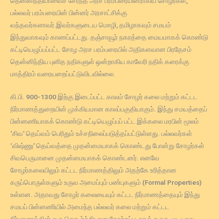
தென்னிந்தியாவைச் சேர்ந்த அரச பரம்பரையினராகிய சோழர்கள்,
பல்லவர் பரம்பரையின் பின்னர் அரசாட்சிக்கு
வந்தவர்களாவர்.இவர்களுடைய மொழி, தமிழாகவும் சமயம்
இந்துவாகவும் காணப்பட்டது. தஞ்சாவூர் நகரத்தை மையமாகக் கொண்டு
கட்டியெழுப்பப்பட்ட சோழ அரச பரம்பரையில் அதிகளவான பிரதேசம்
தென்னிந்திய புனித நதிகளுள் ஒன்றாகிய காவேரி நதிக் கரைக்கு
மாத்திரம் வரையறைப்பட்டுவிடவில்லை.
கி.பி. 900-1300 இற்கு இடைப்பட்ட காலம் சோழர் கலை மற்றும் கட்டட
நிர்மாணத்துறையின் முக்கியமான காலப்பகுதியாகும். இந்து சமயத்தைப்
பின்னணியாகக் கொண்டு கட்டியெழுப்பப் பட்ட இக்கலை மரபின் மூலம்
‘சிவ’ தெய்வம் பெரிதும் உச்சநிலைப்படுத்தப்பட்டுள்ளது. பல்லவர்கள்
‘விஷ்ணு’ தெய்வத்தை முதன்மையாகக் கொண்டது போன்று சோழர்கள்
சிவபெருமானை முதன்மையாகக் கொண்டனர். எனவே
சோழர்கலையிலும் கட்டட நிர்மாணத்திலும் அதற்கே உரித்தான
கருப்பொருள்களும் உருவ அமைப்பும் பண்புகளும் (Formal Properties)
உள்ளன. அதாவது சோழர் கலையையும் கட்டட நிர்மாணத்தையும் இந்து
சமயப் பின்னணியில் அமைந்த பல்லவர் கலை மற்றும் கட்டட
நிர்மாணத்தின் ஒரு தொடர்ச்சியான தோற்றப்படாகக் கருத முடியாது.