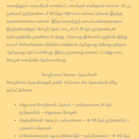
கலைத்துவப் பாரம்பரியம் காணப்பட்டமைக்குச் சான்றுகள் உள்ளன. கி.மு.
மூன்றாம் நூற்றாண்டைச் சேர்ந்த அசோகக் கல்வெட்டுக்கள் இதற்கு
உதாரணங்களாக உள்ளன. இந்த வரலாற்றுத் தகவல் எவ்வாறானதாக
இருந்தபோதிலும், சோழர் ஆலய மரபு, கி.பி. 9 ஆம் நூற்றாண்டின்
நடுப்பகுதியில் முதன்மை பெற்றது. அதாவது இக்காலப்பகுதியில் இந்து
சமயச் சின்னங்களை மீண்டும் கல்லினால் ஆக்குவது அல்லது புதிதாக
ஆக்குவது ஆரம்பமாகியது. இந்த முதலாவது காலகட்டம் விஜயாலய
சோழன் காலத்தில் ஆரம்பமாகியது.
சோழர் கால பிரதான ஆலயங்கள்
சோழர்கால ஆலயங்களுள் தனிச் சிறப்பான சில ஆலயங்கள் கீழே
தரப்பட்டுள்ளன.
விஜயபால சோழீசுவரர் ஆலயம் – நார்த்தாமலை, 9 ஆம்
நூற்றாண்டு – விஜயாலய சோழன்.
பிரஹ்புரீஸ்வரர் ஆலயம்- புள்ளமங்கை – 9-10 ஆம் நூற்றாண்டு –
முதலாம் பரந்தகன்.
நாகேசுவரசுவாமி ஆலயம்(கோயில்) – கும்பகோணம் – 9-10 ஆம்