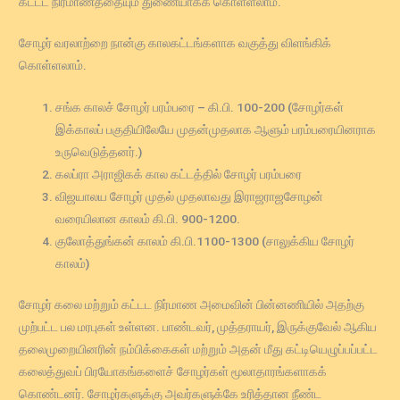
கட்டட நிர்மாணத்தையும் துணையாகக் கொள்ளலாம்.
சோழர் வரலாற்றை நான்கு காலகட்டங்களாக வகுத்து விளங்கிக்
கொள்ளலாம்.
சங்க காலச் சோழர் பரம்பரை – கி.பி. 100-200 (சோழர்கள்
இக்காலப் பகுதியிலேயே முதன்முதலாக ஆளும் பரம்பரையினராக
உருவெடுத்தனர்.)
கலப்ரா அராஜிகக் கால கட்டத்தில் சோழர் பரம்பரை
விஜயாலய சோழர் முதல் முதலாவது இராஜராஜசோழன்
வரையிலான காலம் கி.பி. 900-1200.
குலோத்துங்கன் காலம் கி.பி.1100-1300 (சாலுக்கிய சோழர்
காலம்)
சோழர் கலை மற்றும் கட்டட நிர்மாண அமைவின் பின்னணியில் அதற்கு
முற்பட்ட பல மரபுகள் உள்ளன. பாண்டவர், முத்தராயர், இருக்குவேல் ஆகிய
தலைமுறையினரின் நம்பிக்கைகள் மற்றும் அதன் மீது கட்டியெழுப்பப்பட்ட
கலைத்துவப் பிரயோகங்களைச் சோழர்கள் மூலாதாரங்களாகக்
கொண்டனர். சோழர்களுக்கு அவர்களுக்கே உரித்தான நீண்ட