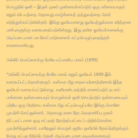
பொழுதில் ஒளி – இருள் மூலம் முன்வைக்கப்படும் ஒரு பார்வையாகும்
எனும் விடயத்தை அதாவது வாழ்க்கைத் தத்துவத்தை அவர்
எடுத்துக்காட்டுகின்றார். இங்கு ஓவியமானது ஓவியத்துக்காக உரித்தான
பண்புகளுக்கு வரையறைப்படுகின்றது. இது நவீன ஓவியக்கலைக்கு
அடிப்படையான பல கோட்பாடுகளைக் கட்டியெழுப்புவதற்குக்
காரணமாகியது.
அல்லிப் பொய்கைக்கு மேலே யப்பானிய பாலம் (1899)
*அல்லிப் பொய்கைக்கு மேலே பாலம் எனும் ஓவியம் 1899 இல்
வரையப்பட்டதொன்றாகும். கன்வசு மீது தைல வர்ணத்தினால் இந்த
ஓவியம் வரையப்பட்டுள்ளது. வளிமண்டலத்தில் காணப்படும் நடனப்
பாங்கான தன்மையையும் பொருள்கள் ஒளி செயற்படும் தன்மையையும்
பற்றிய ஒரு பிரதியை கன்வசு மீது கட்டியெழுப்பவே இங்கு மொனே
முயற்சி செய்துள்ளார். அதாவது கண நேர அவதானிப்பு மூலம்
திட்டவட்டமான ஒரு கட்புலத் தோற்றப்பாட்டைப் பற்றிக்கொள்ள
முயற்சித்துள்ளார். யாதேனும் பொருள் சூரிய ஒளியில் தோய்ந்திருக்கும்
போது கட்புல ரீதியில் அதன் அடிப்படையான வடிவங்களையும்