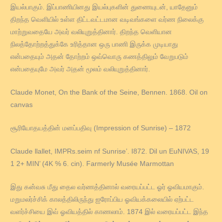
இயல்பாகும். இப்பாணியினது இயல்புகளின் துணையுடன், யாதேனும்
திறந்த வெளியில் உள்ள திட்டவட்டமான வடிவங்களை வர்ண நிலைக்கு
மாற்றுவதையே அவர் வலியுறுத்தினார். திறந்த வெளியான
நிலத்தோற்றத்துக்கே உரித்தான ஒரு பாணி இருக்க முடியாது
என்பதையும் அதன் தோற்றம் ஒவ்வொரு கணத்திலும் வேறுபடும்
என்பதையுமே அவர் அதன் மூலம் வலியுறுத்தினார்.
Claude Monet, On the Bank of the Seine, Bennen. 1868. Oil on
canvas
சூரியோதயத்தின் மனப்பதிவு (Impression of Sunrise) – 1872
Claude llallet, IMPRs.seim nf Sunrise’. I872. Dil un EuNIVAS, 19
1 2+ MIN’ (4K % 6. cin). Farmerly Musée Marmottan
இது கன்வசு மீது தைல வர்ணத்தினால் வரையப்பட்ட ஓர் ஓவியமாகும்.
மறுமலர்ச்சிக் காலத்திலிருந்து ஐரோப்பிய ஓவியக்கலையில் ஏற்பட்ட
வளர்ச்சியை இவ் ஓவியத்தில் காணலாம். 1874 இல் வரையப்பட்ட இந்த