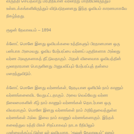
விருத்தி செய்தவாறு மரபுரீதியான வரலாற்று மாதிரியிலிருந்தும்
உள்ளடக்கங்களிலிருந்தும் விடுபடுதலானது இந்த ஓவியம் காரணமாகவே
நிகழ்ந்தது.
ரூஒன் தேவாலயம் – 1894
க்ளோட் மொனே இனது ஓவியக்கலை உத்திகளும் பிரதானமான ஒரு
பண்பாக அமைவது. ஓவிய மேற்பரப்பை வர்ணப் பகுதிகளாக அல்லது
வர்ண அலகுகளாகத் தீட்டுவதாகும். அதன் விளைவாக ஓவியத்தின்
மூலாதாரமான பொருளினது அனுபவிப்பும் மேற்பரப்புத் தன்மை
மறைந்துவிடும்.
க்ளோட் மொனே இனது வர்ணங்கள், நேரடியான ஒளியில் நாம் காணும்
வர்ணங்களைவிட வேறுபட்டதாகும். அவை வெவ்வேறு வர்ண
நிலைமைகளின் கீழ் நாம் காணும் வர்ணங்கள் தொடர்பான ஒரு
விவரமாகும். மொனே இனது வர்ணங்கள் நாம் அறிந்துவைத்துள்ள
வர்ணங்கள் அல்ல. இவை நாம் காணும் வர்ணங்களாகும். இந்தக்
கலைத்துவ உத்தி மிகச் சிறப்பாகவும் நாடக ரீதியிலும்
முன்வைக்கப்பட்டுள்ள ஓர் ஓவியமாக, ‘ரூஒன் தேவாலயம்” எனும்