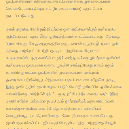
ஓவியத்திற்கான எதிர்மறையான விமர்சனத்தை முதன்மையாகக்
கொண்டே மனப்பதிவுவாதம் (Impressionisin) எனும் பெயர்
சூட்டப்பட்டுள்ளது.
மிகக் குறுகிய நேரத்துள் இயற்கை ஒளி காட்சியளிக்கும் தன்மையே
சூரியோதயம்’ எனும் இந்த ஓவியத்தினால் காட்டப்பட்டுள்ளது, அதாவது
பிரான்சில் ஹாவே துறைமுகத்தில் ஒரு கணப்பொழுதில் இயற்கை ஒளி
அல்லது காற்றோட்டம் பற்றியதாகும். மற்றுமொரு விதமாகக்
கூறுவதாயின், ஒரு கணப்பொழுதில் காற்று அல்லது இயற்கை ஒளியின்
தன்மையை ஓவியமாக வரைய முயற்சி செய்யும்போது காலம் எனும்
காரணிக்கு ஊடாக ஓவியத்தின் முறைமையான பண்புகள்
துண்டிக்கப்படுகின்றது. அதற்கமைய ஓவியக்கலை பயிலுவோருக்கு,
இந்த ஓவியத்தின் மூலம் வழங்கப்படும் செய்தி. ஐரோப்பிய ஓவியக்கலை
வரலாற்றினது மாதிரியில் ஏற்பட்ட ஒரு புரட்சி பற்றிய கதையாகும். இந்த
மாதிரி சார்ந்த மாற்றமானது 20 ஆம் நூற்றாண்டில் உருவாகிய நவீன
கலைத்துறைகளின் வளர்ச்சி மீது காத்திரமாகப் பங்களிப்புச்
செய்துள்ளது. நவ தொல்சீர்வாத மனோரதியவாதக் கலைப்போக்கு
மூலம் உருவாக்கப்பட்ட புதிய கருப்பொருள் சார்ந்த மாற்றத்தை மேலும்