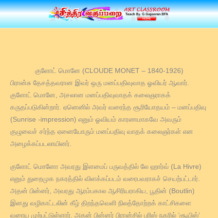
Skip
to
content
குளோட் மொனே (CLOUDE MONET – 1840-1926)
பிரான்சு தேசத்தவரான இவர் ஒரு மனப்பதிவுவாத ஓவியர் ஆவார்.
குளோட் மொனே, அசலான மனப்பதிவுவாதக் கலைஞராகக்
கருதப்படுகின்றார். ஏனெனில் அவர் வரைந்த சூரியோதயம் – மனப்பதிவு
(Sunrise -impression) எனும் ஓவியம் காரணமாகவே அவரும்
குழுவைச் சர்ந்த ஏனையோரும் மனப்பதிவு வாதக் கலைஞர்கள் என
அழைக்கப்படலாயினர்.
குளோட் மொனோ அவரது இளமைப் பருவத்தில் லே ஹார்வ் (La Hivre)
எனும் துறைமுக நகரத்தில் விளக்கப்படம் வரைபவராகச் செயற்பட்டார்.
அதன் பின்னர், அவரது ஆரம்பகால ஆசிரியராகிய, பூதின் (Boutlin)
இனது வழிகாட்டலின் கீழ் திறந்தவெளி நிலத்தோற்றக் காட்சிகளை
வரைய முற்பட்டுள்ளார். அதன் பின்னர் பிரான்சில் பரிஸ் நகரில் ‘சூயிஸ்’