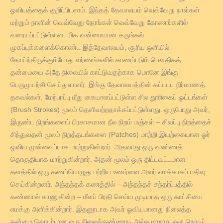
ஓவியத்தைக் குறிப்பிடலாம். இந்தத் தேவாலயம் வெவ்வேறு நாள்கள்
மற்றும் நாளின் வெவ்வேறு நேரங்கள் வெவ்வேறு கோணங்களில்
வரையப்பட்டுள்ளன. மிக வன்மையான கருங்கல்
முகப்புக்களைக்கொண்ட இத்தேவாலயம், சூரிய ஒளியில்
தோய்ந்திருக்கும்போது வர்ணங்களில் காணப்படும் பௌதிகத்
தன்மையை அதே நிலையில் காட்டுவதற்காக மொனே இங்கு
பெருமுயற்சி செய்துளாளர். இங்கு தேவாலயத்தின் கட்டடட நிர்மாணத்
தகவல்கள், மேற்பரப்பு மீது கையாளப்பட்டுள்ள சில தூரிகைப் ஓட்டங்கள்
(Brush Strokes) மூலம் தெளிவற்றதாக்கப்பட்டுள்ளது. ஒருபோது அவர்,
இருண்ட நிறங்களைப் பிரகாசமான நீல நிறம் மஞ்சள் – சிவப்பு நிறத்தைச்
சிந்துவதன் மூலம் நிறத்தடங்களை (Patches) மாற்றி இயற்கையான ஓர்
ஓவிய முன்வைப்பாக மாற்றுகின்றார். அதவாது ஒரு வண்ணத்
தொகுதியாக மாற்றுகின்றார். அதன் மூலம் ஒரு திட்டவட்டமான
தளத்தில் ஒரு கணப்பொழுது பற்றிய உணர்வை அவர் எமக்காகப் பதிவு
செய்கின்றனர். அந்தந்தக் கணத்தில் – அந்தந்தச் சந்தர்ப்பத்தில்
கண்ணால் காணுகின்ற – மீளப் பிரதி செய்ய முடியாத ஒரு காட்சியை
எமக்கு அளிக்கின்றார். இதனூடாக அவர் ஓவியமானது நிலைத்த
தன்மை தொடர்பான ஒரு நிலைக்கண்ணாடி அல்ல மாறாக ஒரு நொடிப்