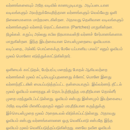
வர்ணங்களையும் அதே வடிவில் காணமுடியாது. அடிப்படையான
வடிவங்களும் அவற்றுக்கேயுரித்தான வர்ணங்களும் வெவ்வேறு ஒளி
நிலைமைகளாக மாற்றமடைகின்றன. அதாவது தெளிவான வடிவங்களும்
வர்ணங்களும் வர்ணத் தொட்டங்களாக (Partches) மாறுகின்றன.
நிழல்கள். கறுப்பு அல்லது கபில நிறமாகவன்றி வர்ணச் சேர்மானங்களாக
மாறுகின்றன. இந்த இயற்கையான செயன்முறையை ஓவியமாக
வடிப்பதை, அல்லிப் பொய்கைக்கு மேலே யப்பானிய பாலம்” எனும் ஓவியம்
மூலம் மொனோ எடுத்துக்காட்டுகின்றார்.
ஒளியைக் காட்டுதல், மேற்பரப்பு மறைந்து போதல் ஆகியவற்றை
வர்ணங்கள் மூலம் கட்டியெழுப்புதலானது க்ளோட் மொனே இனது
வர்ணந்தீட்டலின் மையப்படுத்தப்பட்ட தன்மையாகும். இவ்வர்ணந் தீட்டல்
மூலம் ஓவியம் வரைதலுடன் தொடர்புற்றிருந்த மரபுரீதியான தொல்சீர்
முறை மறந்துவிடப்பட்டுள்ளது. ஓவியம் என்பது இன்னமும் இயற்கையை
அதே வடிவில் மீளளிப்பதாகும் எனும் மரபுரீதியான கருத்துக்கு
இச்செயன்முறை மூலம் அறைகூவல் விடுக்கப்பட்டுள்ளது. அதாவது
ஓவியம் என்பது வர்ணங்களாலான ஒரு வெளிப்பாடு என்பதே இந்த
ஓவியம் மூலம் வெளிப்படுத்தப்படுகின்றது. எனவே நவீன ஓவியக்