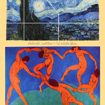
வின்சன்ட் வன்கோ – ‘நட்சத்திர இரவு