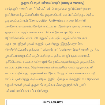
ஒருமைப்பாடும் பன்மைப்பாடும் (Unity & Variety)
யாதேனும் கலைப்படைப்பின் கட்புலப் பொருள்கள் ஒட்டுமொத்தமாக
ஒன்றிணைந்து செயற்படுதலே ஒருமைப்பாடு எனப்படுகின்றது. ஆக்க
ஒருமைப்பாட்டைப் (Composition Unity) பிரதானமாக இரண்டு
பகுதிகளாக வகைப்படுத்திக் காட்டலாம். அவற்றுள் ஒன்று புனைவு
ஒருமைப்பாடாகும். கலைப்படைப்பொன்றில் கட்புல அடிப்படை
அம்சங்களைப் புனையும்போது கட்டியெழுப்பப்படும் உள்வாரியான
தொடர்பே இதன் மூலம் கருதப்படுகின்றது. இந்தத் தொடர்பை
விளங்கிக்கொள்வதற்காக “பன்மைப்பாடு” என்பதை இனங்காண்பது மிக
முக்கியமானது. பின்வரும் படத்தை அதற்கான ஓர் உதாரணமாகக்
குறிப்பிடலாம். சமமான வர்ணமும் வேறுபட்ட வடிவங்களும் ஒருபுறத்தே
காட்டப் பட்டுள்ளன. அதில் சமமான வர்ணத்தின் மூலம் ஒருமைப்பாடு
காட்டப்பட்டுள்ளது. உருவங்களின் அளவு வேறுபாட்டினால் பன்மைப்பாடு
காட்டப்படுகின்றது. அவ்வாறே படத்தில் மற்றைய பக்கத்தில் சம அளவான
உருவங்களின் மூலம் ஒருமைப்பாடும் வெவ்வேறு நிறங்கள் மூலம்
பன்மைப்பாடும் காட்டப்பட்டுள்ளது.