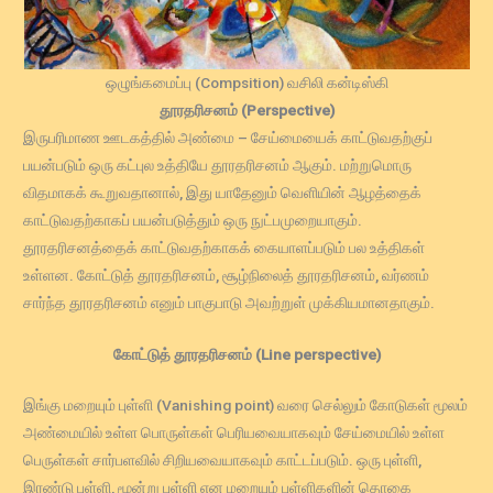
ஒழுங்கமைப்பு (Compsition) வசிலி கன்டிஸ்கி
தூரதரிசனம் (Perspective)
இருபரிமாண ஊடகத்தில் அண்மை – சேய்மையைக் காட்டுவதற்குப்
பயன்படும் ஒரு கட்புல உத்தியே தூரதரிசனம் ஆகும். மற்றுமொரு
விதமாகக் கூறுவதானால், இது யாதேனும் வெளியின் ஆழத்தைக்
காட்டுவதற்காகப் பயன்படுத்தும் ஒரு நுட்பமுறையாகும்.
தூரதரிசனத்தைக் காட்டுவதற்காகக் கையாளப்படும் பல உத்திகள்
உள்ளன. கோட்டுத் தூரதரிசனம், சூழ்நிலைத் தூரதரிசனம், வர்ணம்
சார்ந்த தூரதரிசனம் எனும் பாகுபாடு அவற்றுள் முக்கியமானதாகும்.
கோட்டுத் தூரதரிசனம் (Line perspective)
இங்கு மறையும் புள்ளி (Vanishing point) வரை செல்லும் கோடுகள் மூலம்
அண்மையில் உள்ள பொருள்கள் பெரியவையாகவும் சேய்மையில் உள்ள
பெருள்கள் சார்பளவில் சிறியவையாகவும் காட்டப்படும். ஒரு புள்ளி,
இரண்டு புள்ளி, மூன்று புள்ளி என மறையும் புள்ளிகளின் தொகை