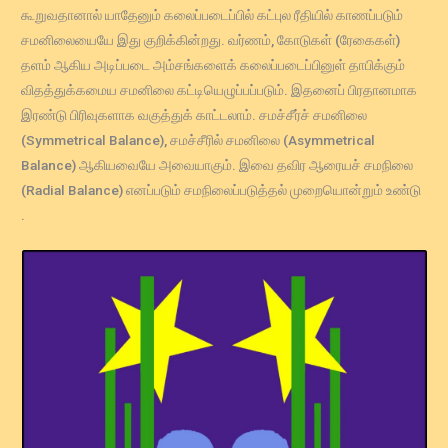
கூறுவதானால் யாதேனும் கலைப்படைப்பில் கட்புல ரீதியில் காணப்படும்
சமனிலையையே இது குறிக்கின்றது. வர்ணம், கோடுகள் (ரேகைகள்)
தளம் ஆகிய அடிப்படை அம்சங்களைக் கலைப்படைப்பினுள் தாபிக்கும்
விதத்துக்கமைய சமனிலை கட்டியெழுப்பப்படும். இதனைப் பிரதானமாக
இரண்டு பிரிவுகளாக வகுத்துக் காட்டலாம். சமச்சீர்ச் சமனிலை
(Symmetrical Balance), சமச்சீரில் சமனிலை (Asymmetrical
Balance) ஆகியவையே அவையாகும். இவை தவிர ஆரையச் சமநிலை
(Radial Balance) எனப்படும் சமநிலைப்படுத்தல் முறையொன்றும் உண்டு
.