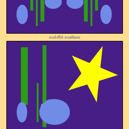
சமச்சீர்ச் சமனிலை