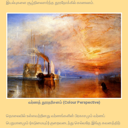
இயல்புகளை சூழ்நிலைசார்ந்த தூரநோக்கில் காணலாம்.
வர்ணத் தூரதரிசனம் (Colour Perspective)
தொலைவில் உள்ளவற்றினது வர்ணங்களின் பிரகாசமும் வர்ணப்
பெறுமானமும் (கடுமையும்) குறைவடைந்து செல்வதே இங்கு கவனத்திற்