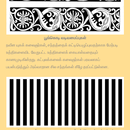
பூங்கொடி வடிவமைப்புகள்
நவீன யுகக் கலைஞர்கள், சந்தத்தைக் கட்டியெழுப்புவதற்காக மேற்படி
உத்திகளைவிட வேறுபட்ட உத்திகளைக் கையாள்வதையும்
காணமுடிகின்றது. கட்புலக்கலைக் கலைஞர்கள் பரவலாகப்
பயன்படுத்தும் அவ்வாறான சில சந்தங்கள் கீழே தரப்பட்டுள்ளன.