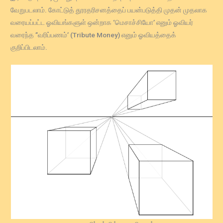
வேறுபடலாம். கோட்டுத் தூரதரிசனத்தைப் பயன்படுத்தி முதன் முதலாக
வரையப்பட்ட ஓவியங்களுள் ஒன்றாக ‘மெசாச்சியோ’ எனும் ஓவியர்
வரைந்த ”வரிப்பணம்’ (Tribute Money) எனும் ஓவியத்தைக்
குறிப்பிடலாம்.