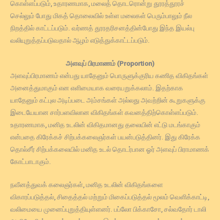
கொள்ளப்படும், உதாரணமாக, மலைத் தொடரொன்று தூரத்தூரச்
செல்லும் போது மிகத் தொலைவில் உள்ள மலைகள் பெரும்பாலும் நீல
நிறத்தில் காட்டப்படும். வர்ணத் தூரதரிசனத்தின்போது இந்த இயல்பு
வலியுறுத்தப்படுவதால் ஆழம் எடுத்துக்காட்டப்படும்.
அளவுப் பிரமாணம் (Proportion)
அளவுப்பிரமாணம் என்பது யாதேனும் பொருளுக்குரிய கணித விகிதங்கள்
அனைத்துமாகும் என எளிமையாக வரையறுக்கலாம். இதற்காக
யாதேனும் கட்புல அடிப்படை அம்சங்கள் அல்லது அவற்றின் கூறுகளுக்கு
இடையேயான சார்பளவிலான விகிதங்கள் கவனத்திற்கொள்ளப்படும்.
உதாரணமாக, மனித உடலின் விகிதமானது தலையின் எட்டு மடங்காகும்
என்பதை கிரேக்கச் சிற்பக்கலைஞர்கள் பயன்படுத்தினர். இது கிரேக்க
தொல்சீர் சிற்பக்கலையில் மனித உடல் தொடர்பான ஓர் அளவுப் பிராமாணக்
கோட்பாடாகும்.
நவீனத்துவக் கலைஞர்கள், மனித உடலின் விகிதங்களை
விகாரப்படுத்தல், சிதைத்தல் மற்றும் மிகைப்படுத்தல் மூலம் வெளிக்காட்டி,
வலிமையை முனைப்புறுத்தியுள்ளனர். பப்லோ பிக்காசோ, சல்வதோர் டாலி