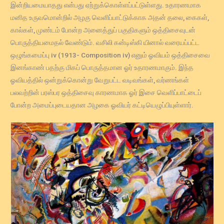
இன்றியமையாதது என்பது ஏற்றுக்கொள்ளப்பட்டுள்ளது. உதாரணமாக
மனித உருவமொன்றில் அழகு வெளிப்பாட்டுக்காக அதன் தலை, கைகள்,
கால்கள், முண்டம் போன்ற அனைத்துப் பகுதிகளும் ஒத்திசைவுடன்
பொருத்தியமைதல் வேண்டும். வசிலி கன்டிஸ்கி யினால் வரையப்பட்ட
ஒழுங்கமைப்பு iv (1913- Composition iv) எனும் ஓவியம் ஒத்திசைவை
இனங்காண் பதற்கு மிகப் பொருத்தமான ஓர் உதாரணமாகும். இந்த
ஓவியத்தில் ஒன்றுக்கொன்று வேறுபட்ட வடிவங்கள், வர்ணங்கள்
பலவற்றின் பரஸ்பர ஒத்திசைவு காரணமாக ஓர் இசை வெளிப்பாட்டைப்
போன்ற அமைப்புடையதான அழகை ஓவியர் கட்டியெழுப்பியுள்ளார்.