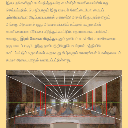
இரு புறங்களிலும் சமப்படுத்துவதே சமச்சீர்ச் சமனிலையின்போது
செய்யப்படும். பெரும்பாலும் இது மையக் கோட்டையோ, மையப்
புள்ளியையோ அடிப்படையாகக் கொண்டு அதன் இரு புறங்களிலும்
அல்லது அதனைச் சூழ அமைக்கப்படும் கட்புலக் கூறுகளின்
சமனிலையான பிரிப்பை எடுத்துக்காட்டும். உதாரணமாக டாவின்சி
வரைந்த
இராப் போசன விருந்து
எனும் ஓவியம் சமச்சீர்ச் சமனிலையை
ஒரு படைப்பாகும். இந்த ஓவியத்தில் இயேசு பிரான் மத்தியில்
காட்டப்பட்டும் உருவங்கள் அதாவது சீடர்களும் சாளரங்கள் போன்றவையும்
சமமா அமையுமாறும் வரையப்பட்டுள்ளது.