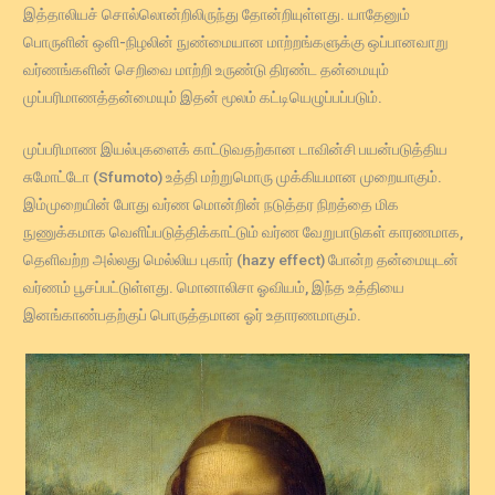
இத்தாலியச் சொல்லொன்றிலிருந்து தோன்றியுள்ளது. யாதேனும்
பொருளின் ஒளி-நிழலின் நுண்மையான மாற்றங்களுக்கு ஒப்பானவாறு
வர்ணங்களின் செறிவை மாற்றி உருண்டு திரண்ட தன்மையும்
முப்பரிமாணத்தன்மையும் இதன் மூலம் கட்டியெழுப்பப்படும்.
முப்பரிமாண இயல்புகளைக் காட்டுவதற்கான டாவின்சி பயன்படுத்திய
சுமோட்டோ (Sfumoto) உத்தி மற்றுமொரு முக்கியமான முறையாகும்.
இம்முறையின் போது வர்ண மொன்றின் நடுத்தர நிறத்தை மிக
நுணுக்கமாக வெளிப்படுத்திக்காட்டும் வர்ண வேறுபாடுகள் காரணமாக,
தெளிவற்ற அல்லது மெல்லிய புகார் (hazy effect) போன்ற தன்மையுடன்
வர்ணம் பூசப்பட்டுள்ளது. மொனாலிசா ஓவியம், இந்த உத்தியை
இனங்காண்பதற்குப் பொருத்தமான ஓர் உதாரணமாகும்.