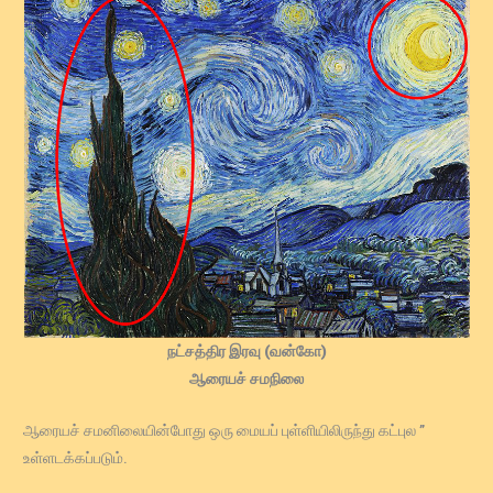
நட்சத்திர இரவு (வன்கோ)
ஆரையச் சமநிலை
ஆரையச் சமனிலையின்போது ஒரு மையப் புள்ளியிலிருந்து கட்புல ”
உள்ளடக்கப்படும்.