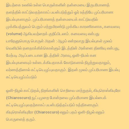
இயற்கை உலகில் உள்ள பொருள்களின் தன்மையை இருபரிமாணத்
தளத்தில் காட்டுவதற்காகப் பயன்படுத்தும் ஓர் உத்தியே முப்பரிமாண
இயல்புகளாகும். முப்பரிமாணத் தன்மையைக் காட்டுவதில்
முக்கியத்துவம் பெறும் மற்றுமிரண்டு முக்கிய காரணிகளாக, கனவளவு
(volume) ஆகியவற்றைக் குறிப்பிடலாம். கனவளவு என்பது
யாதேனுமொரு பொருள் அதன் : ஆழம் என்றவாறு இயல்புகள் மூலம்
வெளியில் தனதாக்கிக்கொள்ளும் இடத்தின் அன்னை திணிவு என்பது,
மேற்படி அடிப்படையான இடத்தின் அளவு, ஒளி-நிமல் கன
இயல்புகளையும் உள்ளடக்கியதாகக் கோடுகளால் நிழற்றுவதாலும்,
வர்ணத்தினால் கட்டியெழுப்புவதாகும். இதன் மூலம் முப்பரிமாண இயல்பு
கட்டியெழுப்பப்படும்
ஒளி-நிழல் காட்டுதல், நிறங்களின் செறிவை மாற்றுதல், கியுரொஸ்கியுரோ
(Chiaroscuro) நுட்பமுறை போன்றவை முப்பரிமாண இயல்பைக்
கட்டியெழுப்புவதற்காகப் பயன்படுத்தப்படும் உத்திகளாகும்.
கியுரொஸ்கியுரோ (Chiaroscuro) எனும் பதம் ஒளி-நிழல் எனும்
பொருளைத் தரும்.