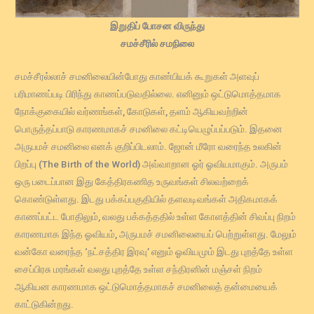
இறுதிப் போசன விருந்து
சமச்சீரில் சமநிலை
சமச்சீரல்லாச் சமனிலையின்போது காண்பியக் கூறுகள் அளவுப்
பரிமாணப்படி பிரிந்து காணப்படுவதில்லை. எனினும் ஒட்டுமொத்தமாக
நோக்குகையில் வர்ணங்கள், கோடுகள், தளம் ஆகியவற்றின்
பொருத்தப்பாடு காரணமாகச் சமனிலை கட்டியெழுப்பப்படும். இதனை
அருபமச் சமனிலை எனக் குறிப்பிடலாம். ஜோன் மீரோ வரைந்த உலகின்
பிறப்பு (The Birth of the World) அவ்வாறான ஓர் ஓவியமாகும். அருபம்
ஒரு படைப்பான இது கேத்திரகணித உருவங்கள் சிலவற்றைக்
கொண்டுள்ளது. இடது பக்கப்பகுதியில் தளவடிவங்கள் அதிகமாகக்
காணப்பட்ட போதிலும், வலது பக்கத்ததில் உள்ள கோளத்தின் சிவப்பு நிறம்
காரணமாக இந்த ஓவியம், அருபமச் சமனிலையைப் பெற்றுள்ளது. மேலும்
வன்கோ வரைந்த ‘நட்சத்திர இரவு’ எனும் ஓவியமும் இடது புறத்தே உள்ள
சைப்பிரசு மரங்கள் வலது புறத்தே உள்ள சந்திரனின் மஞ்சள் நிறம்
ஆகியன காரணமாக ஒட்டுமொத்தமாகச் சமனிலைத் தன்மையைக்
காட்டுகின்றது.