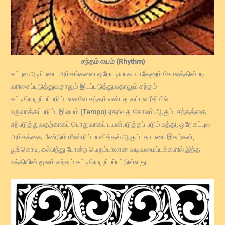
சந்தம் லயம் (Rhythm)
கட்புல அடிப்படை அம்சங்களை ஒரேயடியாக யாதேனும் கோலத்தின்படி
வரிசைப்படுத்துவதாலும் இடப்படுத்துவதாலும் சந்தம்
கட்டியெழுப்பப்படும். எனவே சந்தம் என்பது கட்புல ரீதியில்
உருவாக்கப்படும். இலயம் (Tempo) ஏதாவது கோலம் ஆகும். சந்தத்தை
ஏற்படுத்துவதற்காகப் பொதுவாகப் பயன்படுத்தப் படும் உத்தி, ஒரே கட்புல
அம்சத்தை மீண்டும் மீண்டும் பாவித்தல் ஆகும். தாமரை இதழ்கள்,
பூங்கொடி, கல்பிந்து போன்ற பெரும்பாலான வடிவமைப்புக்களில் இந்த
உத்தியின் மூலம் சந்தம் கட்டியெழுப்பப்பட்டுள்ளது.