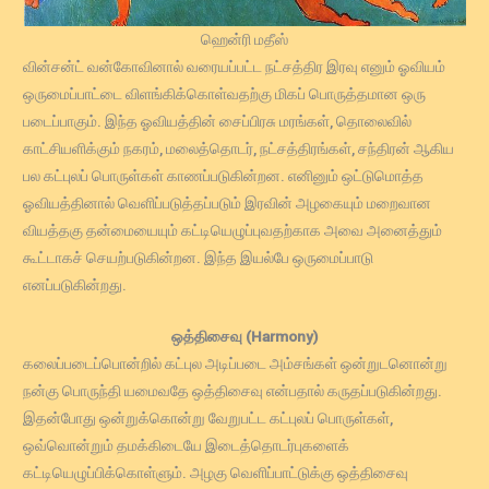
ஹென்ரி மதீஸ்
வின்சன்ட் வன்கோவினால் வரையப்பட்ட நட்சத்திர இரவு எனும் ஓவியம்
ஒருமைப்பாட்டை விளங்கிக்கொள்வதற்கு மிகப் பொருத்தமான ஒரு
படைப்பாகும். இந்த ஓவியத்தின் சைப்பிரசு மரங்கள், தொலைவில்
காட்சியளிக்கும் நகரம், மலைத்தொடர், நட்சத்திரங்கள், சந்திரன் ஆகிய
பல கட்புலப் பொருள்கள் காணப்படுகின்றன. எனினும் ஒட்டுமொத்த
ஓவியத்தினால் வெளிப்படுத்தப்படும் இரவின் அழகையும் மறைவான
வியத்தகு தன்மையையும் கட்டியெழுப்புவதற்காக அவை அனைத்தும்
கூட்டாகச் செயற்படுகின்றன. இந்த இயல்பே ஒருமைப்பாடு
எனப்படுகின்றது.
ஒத்திசைவு (Harmony)
கலைப்படைப்பொன்றில் கட்புல அடிப்படை அம்சங்கள் ஒன்றுடனொன்று
நன்கு பொருந்தி யமைவதே ஒத்திசைவு என்பதால் கருதப்படுகின்றது.
இதன்போது ஒன்றுக்கொன்று வேறுபட்ட கட்புலப் பொருள்கள்,
ஒவ்வொன்றும் தமக்கிடையே இடைத்தொடர்புகளைக்
கட்டியெழுப்பிக்கொள்ளும். அழகு வெளிப்பாட்டுக்கு ஒத்திசைவு