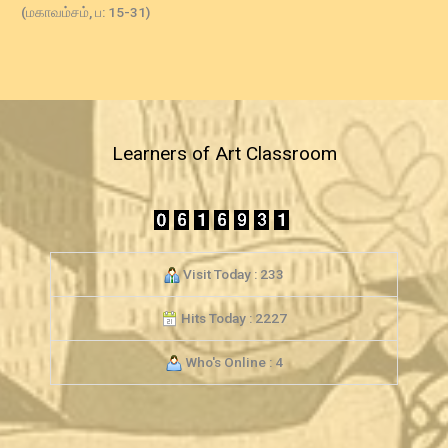
(மகாவம்சம், ப: 15-31)
Learners of Art Classroom
Visit Today : 233
Hits Today : 2227
Who's Online : 4