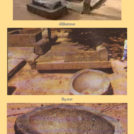
கிரிலாகல
ரிடிகல