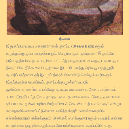
ரிடிகல
இது தற்போதைய கொதிநீராவிக் குளிப்பு (Steam Bath) எனும்
கருத்துக்கு ஒப்பான ஒன்றாகும். பெரும்பாலும் ‘ஜன்தாகர’ இனுள்ளே
நடுப்பகுதியில் கற்கள் பதிக்கப்பட்ட ஆழம் குறைவான ஒரு தடாகமாகும்.
நீரைக் கொதிக்க வைப்பதற்கான இடமும் மருந்து அல்லது மருந்துநீர்
தயாரிப்பதற்கான ஓர் இடமும் நீரைக் கொண்டு செல்லும் வழிகளும்
இருந்திருக்க வேண்டும். குளிப்புக்கு முன்னர் உடலில்
பூசிக்கொள்வதற்காக பல்வேறு ஔடத வகைகளை அரைப்பதற்காகப்
பயன்படுத்திய ஆட்டுக் கற்களும் ஔடத வகைகளை அரைத்தமையால்
ஒப்பமாமன தன்மையுள்ள மேற்பரப்பைக் கொண்ட கற்பாளங்களும் சன்தா
கர அருகில் காணப்பட்டுள்ளன. மகிந்த தேரர் மகாவிகாரையில்
சங்கத்தினரின் தீக்கற்குளம் (கினிகல் பொக்குண) எனும் பெயரில் சன்தா
கரவுக்காக ஒரு நிலப்பகுதியை வேறாக்கியதாகக் கூறப்பட்டுள்ளது.