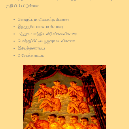
குறிப்பிடப்பட்டுள்ளன.
கொழும்பு மாளிகாகந்த விகாரை
இந்துருவே யாலகம விகாரை
மத்துகம பாந்திய ஸ்ரீமங்கல விகாரை
பொத்துப்பிட்டிய பூஜாராமய விகாரை
இசிபத்தனராமய
அசோக்காராமய