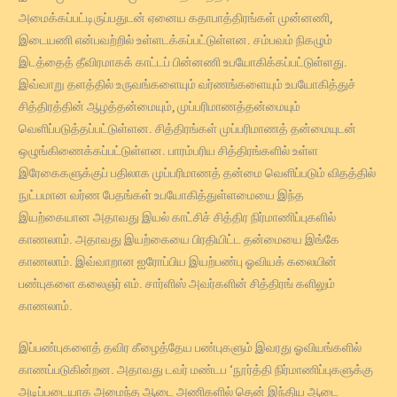
அமைக்கப்பட்டிருப்பதுடன் ஏனைய கதாபாத்திரங்கள் முன்னணி,
இடையணி என்பவற்றில் உள்ளடக்கப்பட்டுள்ளன. சம்பவம் நிகழும்
இடத்தைத் தீவிரமாகக் காட்டப் பின்னணி உபயோகிக்கப்பட்டுள்ளது.
இவ்வாறு தளத்தில் உருவங்களையும் வர்ணங்களையும் உபயோகித்துச்
சித்திரத்தின் ஆழத்தன்மையும், முப்பரிமாணத்தன்மையும்
வெளிப்படுத்தப்பட்டுள்ளன. சித்திரங்கள் முப்பரிமாணத் தன்மையுடன்
ஒழுங்கிணைக்கப்பட்டுள்ளன. பாரம்பரிய சித்திரங்களில் உள்ள
இரேகைகளுக்குப் பதிலாக முப்பரிமாணத் தன்மை வெளிப்படும் விதத்தில்
நுட்பமான வர்ண பேதங்கள் உபயோகித்துள்ளமையை இந்த
இயற்கையான அதாவது இயல் காட்சிச் சித்திர நிர்மாணிப்புகளில்
காணலாம். அதாவது இயற்கையை பிரதியிட்ட தன்மையை இங்கே
காணலாம். இவ்வாறான ஐரோப்பிய இயற்பண்பு ஓவியக் கலையின்
பண்புகளை கலைஞர் எம். சார்ளிஸ் அவர்களின் சித்திரங் களிலும்
காணலாம்.
இப்பண்புகளைத் தவிர கீழைத்தேய பண்புகளும் இவரது ஓவியங்களில்
காணப்படுகின்றன. அதாவது டவர் மண்டப ‘நூர்த்தி நிர்மாணிப்புகளுக்கு
அடிப்படையாக அமைந்த ஆடை அணிகளில் தென் இந்திய ஆடை