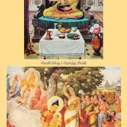
சிவலி பிக்கு / அரகந்த சீவலி