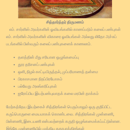
சித்தார்த்தர் திருமணம்
எம். சார்ளிஸ் அவர்களின் ஓவியங்களில் காணப்படும் கலைப் பண்புகள்
எம். சார்ளிஸ் அவர்களின் விகாரை ஓவியங்கள் அல்லது லிதோ அச்சுப்
படங்களில் பின்வரும் கலைப் பண்புகளைக் காணலாம்.
தளத்தின் மீது சரியான ஒழுங்கமைப்பு
தூர தரிசனப் பண்புகள்
ஒளி, நிழல் காட்டியிருத்தல், முப்பரிமாணத் தன்மை
பிரகாசமான நிறப்பிரயோகம்
பல்வேறு அலங்கரிப்புகள்
ஐரோப்பிய இயற்பண்புவாதக் கலை மரபின் தாக்கம்
மேற்கத்தேய இயற்கைச் சித்திரங்கள் பெரும்பாலும் ஒரு குறிப்பிட்ட
கருப்பொருளை மையமாகக் கொண்டவை. சித்திரங்கள் முன்னணி,
பின்னணி, இடையணி என்பவற்றைக் கருதி ஒழுங்கமைக்கப்பட்டுள்ளன.
இங்கே முன்னணியில் முக்கிய கதாபாத்திரங்கள்