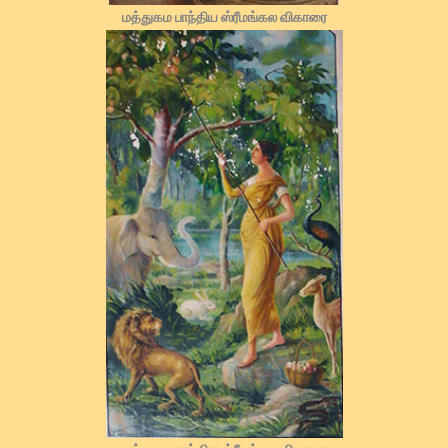
மத்துகம பாந்திய ஸ்ரீமங்கல விகாரை