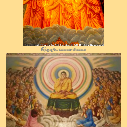
இந்துருவே யாலகம விகாரை