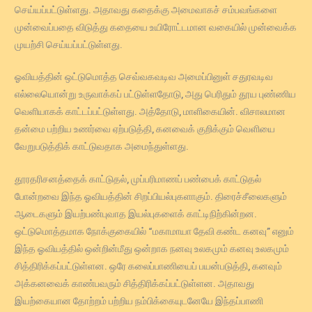
செய்யப்பட்டுள்ளது. அதாவது கதைக்கு அமைவாகச் சம்பவங்களை
முன்வைப்பதை விடுத்து கதையை உயிரோட்டமான வகையில் முன்வைக்க
முயற்சி செய்யப்பட்டுள்ளது.
ஓவியத்தின் ஒட்டுமொத்த செவ்வகவடிவ அமைப்பினுள் சதுரவடிவ
எல்லையொன்று உருவாக்கப் பட்டுள்ளதோடு, அது பெரிதும் தூய புண்ணிய
வெளியாகக் காட்டப்பட்டுள்ளது. அத்தோடு, மாளிகையின். விசாலமான
தன்மை பற்றிய உணர்வை ஏற்படுத்தி, கனவைக் குறிக்கும் வெளியை
வேறுபடுத்திக் காட்டுவதாக அமைந்துள்ளது.
தூரதரிசனத்தைக் காட்டுதல், முப்பரிமாணப் பண்பைக் காட்டுதல்
போன்றவை இந்த ஓவியத்தின் சிறப்பியல்புகளாகும். திரைச்சீலைகளும்
ஆடைகளும் இயற்பண்புவாத இயல்புகளைக் காட்டிநிற்கின்றன.
ஒட்டுமொத்தமாக நோக்குகையில் “மகாமாயா தேவி கண்ட கனவு” எனும்
இந்த ஓவியத்தில் ஒன்றின்மீது ஒன்றாக நனவு உலகமும் கனவு உலகமும்
சித்திரிக்கப்பட்டுள்ளன. ஒரே கலைப்பாணியைப் பயன்படுத்தி, கனவும்
அக்கனவைக் காண்பவரும் சித்திரிக்கப்பட்டுள்ளன. அதாவது
இயற்கையான தோற்றம் பற்றிய நம்பிக்கையுடனேயே இந்தப்பாணி