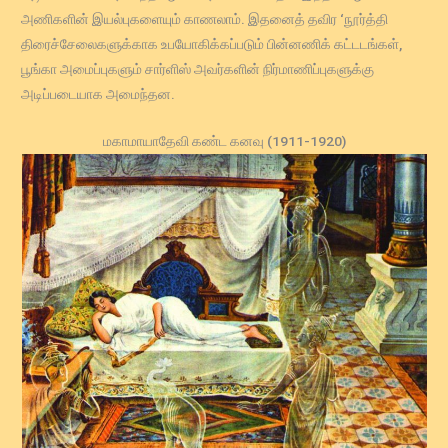
அணிகளின் இயல்புகளையும் காணலாம். இதனைத் தவிர ‘நூர்த்தி
திரைச்சேலைகளுக்காக உபயோகிக்கப்படும் பின்னணிக் கட்டடங்கள்,
பூங்கா அமைப்புகளும் சார்ளிஸ் அவர்களின் நிர்மாணிப்புகளுக்கு
அடிப்படையாக அமைந்தன.
மகாமாயாதேவி கண்ட கனவு (1911-1920)