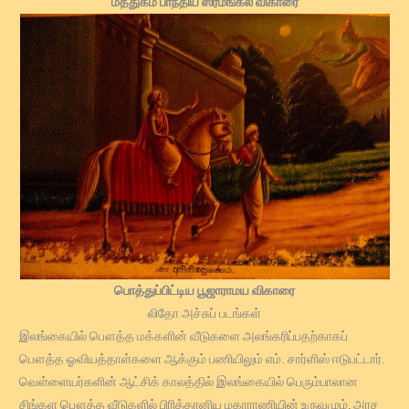
மத்துகம பாந்திய ஸ்ரீமங்கல விகாரை
பொத்துப்பிட்டிய பூஜாராமய விகாரை
லிதோ அச்சுப் படங்கள்
இலங்கையில் பௌத்த மக்களின் வீடுகளை அலங்கரிப்பதற்காகப்
பௌத்த ஓவியத்தாள்களை ஆக்கும் பணியிலும் எம். சார்ளிஸ் ஈடுபட்டார்.
வெள்ளையர்களின் ஆட்சிக் காலத்தில் இலங்கையில் பெரும்பாலான
சிங்கள பௌத்த வீடுகளில் பிரித்தானிய மகாராணியின் உருவமும், அரச