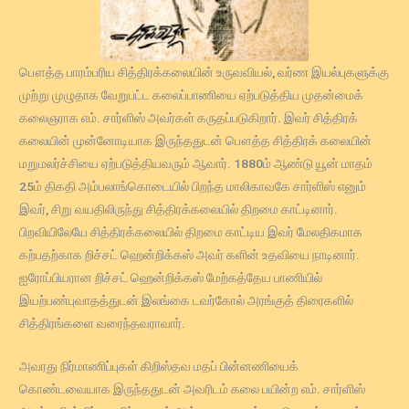
பௌத்த பாரம்பரிய சித்திரக்கலையின் உருவவியல், வர்ண இயல்புகளுக்கு
முற்று முழுதாக வேறுபட்ட கலைப்பாணியை ஏற்படுத்திய முதன்மைக்
கலைஞராக எம். சார்ளிஸ் அவர்கள் கருதப்படுகிறார். இவர் சித்திரக்
கலையின் முன்னோடியாக இருந்ததுடன் பௌத்த சித்திரக் கலையின்
மறுமலர்ச்சியை ஏற்படுத்தியவரும் ஆவார். 1880ம் ஆண்டு யூன் மாதம்
25ம் திகதி அம்பலாங்கொடையில் பிறந்த மாலிகாவகே சார்ளிஸ் எனும்
இவர், சிறு வயதிலிருந்து சித்திரக்கலையில் திறமை காட்டினார்.
பிறவியிலேயே சித்திரக்கலையில் திறமை காட்டிய இவர் மேலதிகமாக
கற்பதற்காக றிச்சட் ஹென்றிக்கஸ் அவர் களின் உதவியை நாடினார்.
ஐரோப்பியரான றிச்சட் ஹென்றிக்கஸ் மேற்கத்தேய பாணியில்
இயற்பண்புவாதத்துடன் இலங்கை டவர்கோல் அரங்குத் திரைகளில்
சித்திரங்களை வரைந்தவராவார்.
அவரது நிர்மாணிப்புகள் கிறிஸ்தவ மதப் பின்னணியைக்
கொண்டவையாக இருந்ததுடன் அவரிடம் கலை பயின்ற எம். சார்ளிஸ்