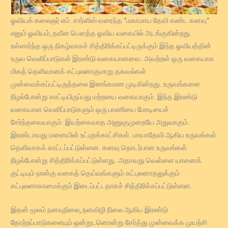
ஓவியக் கலைஞர் எம். சார்ளிஸ் வரைந்த ”மகாமாய தேவி கண்ட கனவு”
எனும் ஓவியம், நவீன பௌத்த ஓவிய வகையில் அடங்குகின்றது.
உள்ளார்ந்த ஒரு நிகழ்வாகச் சித்திரிக்கப்பட்டிருக்கும் இந்த ஓவியத்தின்
உருவ வெளிப்பாடுகள் இரண்டு வகையானவை. அவற்றள் ஒரு வகையாக
மிகத் தெளிவானக் கட்புலனாகுமாறு தகவல்கள்
முன்வைக்கப்பட்டிருத்தலை இனங்காண முடிகின்றது. உருவங்களை
நிழல்போன்று காட்டியிருப்பது மற்றயை வகையாகும். இந்த இரண்டு
வகையான வெளிப்பாடுகளும் ஒரு பாணியை மோடியைச்
சேர்ந்தவையாகும். இயற்கைவாத அணுகுமுறையே அதுவாகும்.
இரண்டாவது மனையின் உட்புறக்காட்சிகள். மாயாதேவி ஆகிய உருவங்கள்
தெளிவாகக் காட்டப்பட்டுள்ளன. கனவு தொடர்பான உருவங்கள்
நிழல்போன்று சித்திரிக்கப்பட்டுள்ளது. அதாவது வெள்ளை யானைக்
குட்டியும் நான்கு வகைத் தெய்வங்களும் கட்புலனாதலுக்கும்
கட்புலனாகாமைக்கும் இடைப்பட்டதாகச் சித்திரிக்கப்பட்டுள்ளன.
இதன் மூலம் நனவுநிலை, நனவிழி நிலை ஆகிய இரண்டு
தோற்றப்பாடுகளையும் ஒன்றுடனொன்று சேர்த்து முன்வைக்க முயற்சி