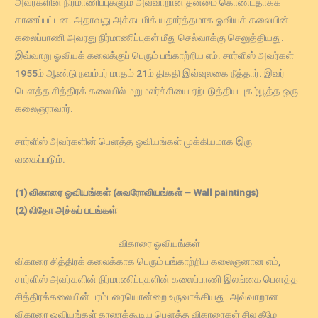
அவர்களின் நிர்மாணிப்புகளும் அவ்வாறான தன்மை கொண்டதாகக்
காணப்பட்டன. அதாவது அக்கடமிக் யதார்த்தமாக ஓவியக் கலையின்
கலைப்பாணி அவரது நிர்மாணிப்புகள் மீது செல்வாக்கு செலுத்தியது.
இவ்வாறு ஓவியக் கலைக்குப் பெரும் பங்காற்றிய எம். சார்ளிஸ் அவர்கள்
1955ம் ஆண்டு நவம்பர் மாதம் 21ம் திகதி இவ்வுலகை நீத்தார். இவர்
பௌத்த சித்திரக் கலையில் மறுமலர்ச்சியை ஏற்படுத்திய புகழ்பூத்த ஒரு
கலைஞராவார்.
சார்ளிஸ் அவர்களின் பௌத்த ஓவியங்கள் முக்கியமாக இரு
வகைப்படும்.
(1) விகாரை ஓவியங்கள் (சுவரோவியங்கள் – Wall paintings)
(2) லிதோ அச்சுப் படங்கள்
விகாரை ஓவியங்கள்
விகாரை சித்திரக் கலைக்காக பெரும் பங்காற்றிய கலைஞனான எம்,
சார்ளிஸ் அவர்களின் நிர்மாணிப்புகளின் கலைப்பாணி இலங்கை பௌத்த
சித்திரக்கலையின் பரம்பரையொன்றை உருவாக்கியது. அவ்வாறான
விகாரை ஓவியங்கள் காணக்கூடிய பௌத்த விகாரைகள் சில கீழே