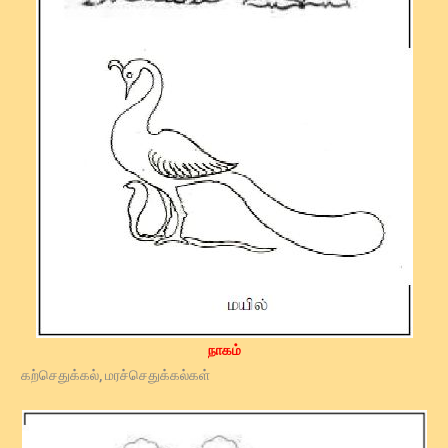
நாகம்
கற்செதுக்கல், மரச்செதுக்கல்கள்