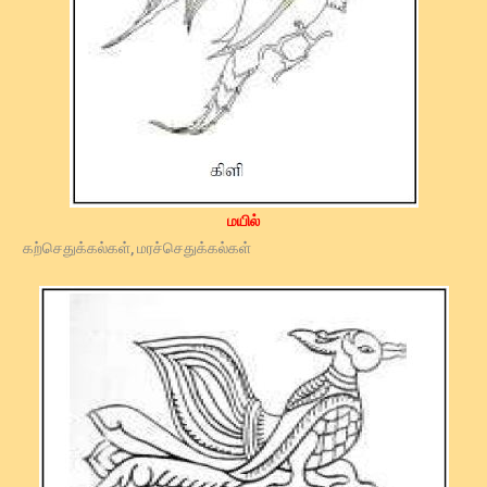
மயில்
கற்செதுக்கல்கள், மரச்செதுக்கல்கள்