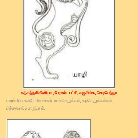
எத்கந்தலிகினியா , பேரண்ட பட்சி, கஜசிங்க, செரபெந்தா
பாரம்பரிய சுவரோவியங்கள், மரச்செதுக்கல், கற்செதுக்கல்கள்,
பித்தளைப்பொருட்கள்.