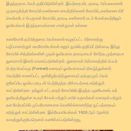
இருந்ததாக அவர் குறிப்பிடுகின்றார். இவற்றை விட தாவடி அம்பலவாணர்
முருகமூர்த்தி கோயில் வண்ணை வைத்தீஸ்வரன் கோயில், வண்ணை ஸ்ரீ
வெங்கடேச பெருமாள் கோயில், தாவடி வண்ணார் மடம் போன்றவற்றிலும்
ஓவியங்கள் இருந்தமைக்கான சான்றுகள் உள்ளன.
கலாகேசரி தம்பித்துறை அவர்களால் எழுதப்பட்ட பிற்காலத்து
யழ்ப்பாணத்துச் சுவரோவியங்கள் எனும் நூலில் குறிப்பிட்டுள்ளபடி இந்து
கோயில் சித்திரங்களின் முதல் ஓவியராக தாவடியைச் சேர்ந்த முத்தையா
துரைசாமி இனங் காணப்படுகின்றார். துரைசாமி அக்காலத்தில் பெயர்
பெற்ற மெய்யுரு (Portrait) வரையும் ஓவியராகவும் திகழ்ந்துள்ளார்.
அவற்றில் காணப்பட்ட ஒளிநிழற்படுத்துகையும் தத்ரூபமும் அவர்
ஐரோப்பிய ஓவிய மரபுடன் பெற்றிருந்த பரிச்சயத்தை எடுத்துக்
காட்டுகின்றன. நல்லூர் சட்டநாதர் கோயிலில் இருந்த பழனியாண்டவர்
ஓவியத்திலுள்ள கூவும் சேவல் மற்றும் மயில் உருவங்கள் வரைதல் மற்றும்
தள மேற்பரப்பில் முப்பரிமாணமாக வெளிக்கொணர்ந்த நுட்பத்தையும்
எடுத்துக் காட்டுகின்றன. இவ்வோவியங்கள் 1920 ஆம் ஆண்டு
காலத்துக்குரியதெனக் கணிக்கப்படுகின்றது,