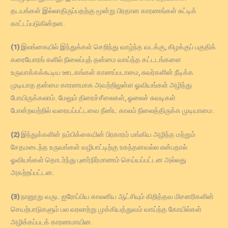
தடயங்கள் இல்லாதிருப்பதற்கு மூன்று பிரதான காரணங்கள் சுட்டிக்
காட்டப்படுகின்றன.
(1)
இலங்கையில் இந்துக்கள் செறிந்து வாழ்ந்த வடக்கு, கிழக்குப் பகுதிக்
கரையோரங் களில் நிலைப்புத் தன்மை வாய்ந்த கட்டடங்களை
உருவாக்கக்கூடிய ஊடகங்கள் காணப்படாமை, சுவர்களின் நீடிக்க
முடியாத தன்மை காரணமாக அவற்றிலுள்ள ஓவியங்கள் அழிந்து
போயிருக்கலாம். மேலும் திரைச்சீலைகள், ஓலைச் சுவடிகள்
போன்றவற்றில் வரையப்பட்டவை நீண்ட காலம் நிலைத்திருக்க முடியாமை.
(2)
இந்துக்களின் நம்பிக்கையின் பிரகாரம் மங்கிய அழிந்த மற்றும்
சேதமடைந்த உருவங்கள் வழிபாட்டிற்கு உகந்தனவல்ல என்பதால்
ஓவியங்கள் தொடர்ந்து புனர்நிர்மாணம் செய்யப்பட்டன அல்லது
அகற்றப்பட்டன.
(3)
நானூறு வருட ஐரோப்பிய காலனிய ஆட்சியும் கிறித்தவ மிசனரிகளின்
செயற்பாடுகளும் பல வரலாற்று முக்கியத்துவம் வாய்ந்த கோயில்கள்
அழிக்கப்படக் காரணமாயின.