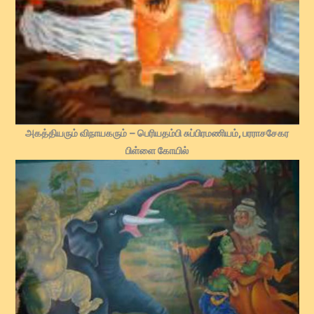
அகத்தியரும் விநாயகரும்
– பெரியதம்பி சுப்பிரமணியம், பரராசசேகர
பிள்ளை கோயில்