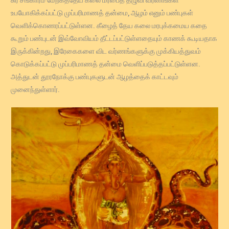
சுர சங்காரம் மேற்கத்தேய கலை மரபைத் தழுவி வர்ணங்கள்
உபயோகிக்கப்பட்டு முப்பரிமாணத் தன்மை, ஆழம் எனும் பண்புகள்
வெளிக்கொணரப்பட்டுள்ளன. கீழைத் தேய கலை மரபுக்கமைய கதை
கூறும் பண்புடன் இவ்வோவியம் தீட்டப்பட்டுள்ளதையும் காணக் கூடியதாக
இருக்கின்றது, இரேகைகளை விட வர்ணங்களுக்கு முக்கியத்துவம்
கொடுக்கப்பட்டு முப்பரிமாணத் தன்மை வெளிப்படுத்தப்பட்டுள்ளன.
அத்துடன் தூரநோக்கு பண்புகளுடன் ஆழத்தைக் காட்டவும்
முனைந்துள்ளார்.