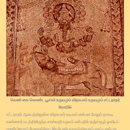
வெண் கை கொண்ட பூசகர் உருவமும் விநாயகர் உருவமும் சட்டநாதர்
கோயில்
சட்டநாதர் ஆலயத்திலுள்ள விநாயகர் வடிவம் என்பன மேலும் தாவடி
வண்ணார் மடத்திலிருந்த சரஸ்வதி உருவம் என்பதில் தஞ்சாவூர் ஓவியப்
பாணியினதும் மேலைத்தேய இயற்பண்புவாதத்தினதும் கலப்பு என்பது