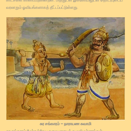
வரலாறும் ஓவியங்களாகத் தீட்டப்பட்டுள்ளது.
சுர சங்காரம் – நாராயண சுவாமி