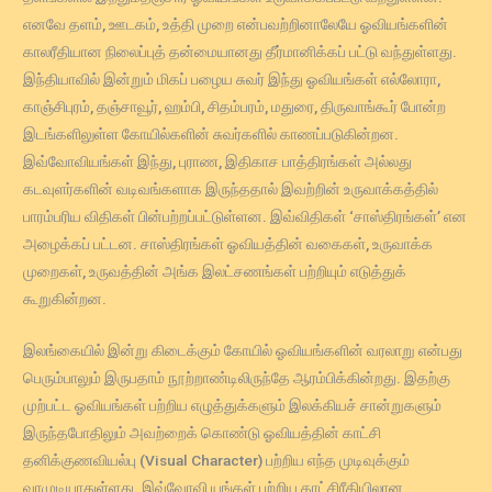
எனவே தளம், ஊடகம், உத்தி முறை என்பவற்றினாலேயே ஓவியங்களின்
காலரீதியான நிலைப்புத் தன்மையானது தீர்மானிக்கப் பட்டு வந்துள்ளது.
இந்தியாவில் இன்றும் மிகப் பழைய சுவர் இந்து ஓவியங்கள் எல்லோரா,
காஞ்சிபுரம், தஞ்சாவூர், ஹம்பி, சிதம்பரம், மதுரை, திருவாங்கூர் போன்ற
இடங்களிலுள்ள கோயில்களின் சுவர்களில் காணப்படுகின்றன.
இவ்வோவியங்கள் இந்து, புராண, இதிகாச பாத்திரங்கள் அல்லது
கடவுளர்களின் வடிவங்களாக இருந்ததால் இவற்றின் உருவாக்கத்தில்
பாரம்பரிய விதிகள் பின்பற்றப்பட்டுள்ளன. இவ்விதிகள் ‘சாஸ்திரங்கள்’ என
அழைக்கப் பட்டன. சாஸ்திரங்கள் ஓவியத்தின் வகைகள், உருவாக்க
முறைகள், உருவத்தின் அங்க இலட்சணங்கள் பற்றியும் எடுத்துக்
கூறுகின்றன.
இலங்கையில் இன்று கிடைக்கும் கோயில் ஓவியங்களின் வரலாறு என்பது
பெரும்பாலும் இருபதாம் நூற்றாண்டிலிருந்தே ஆரம்பிக்கின்றது. இதற்கு
முற்பட்ட ஓவியங்கள் பற்றிய எழுத்துக்களும் இலக்கியச் சான்றுகளும்
இருந்தபோதிலும் அவற்றைக் கொண்டு ஓவியத்தின் காட்சி
தனிக்குணவியல்பு (Visual Character) பற்றிய எந்த முடிவுக்கும்
வரமுடியாதுள்ளது. இவ்வோவி யங்கள் பற்றிய காட்சிரீதியிலான