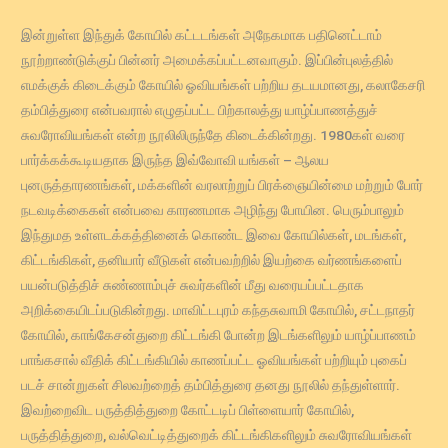
இன்றுள்ள இந்துக் கோயில் கட்டடங்கள் அநேகமாக பதினெட்டாம்
நூற்றாண்டுக்குப் பின்னர் அமைக்கப்பட்டனவாகும். இப்பின்புலத்தில்
எமக்குக் கிடைக்கும் கோயில் ஓவியங்கள் பற்றிய தடயமானது, கலாகேசரி
தம்பித்துரை என்பவரால் எழுதப்பட்ட பிற்காலத்து யாழ்ப்பாணத்துச்
சுவரோவியங்கள் என்ற நூலிலிருந்தே கிடைக்கின்றது. 1980கள் வரை
பார்க்கக்கூடியதாக இருந்த இவ்வோவி யங்கள் – ஆலய
புனருத்தாரணங்கள், மக்களின் வரலாற்றுப் பிரக்ஞையின்மை மற்றும் போர்
நடவடிக்கைகள் என்பவை காரணமாக அழிந்து போயின. பெரும்பாலும்
இந்துமத உள்ளடக்கத்தினைக் கொண்ட இவை கோயில்கள், மடங்கள்,
கிட்டங்கிகள், தனியார் வீடுகள் என்பவற்றில் இயற்கை வர்ணங்களைப்
பயன்படுத்திச் சுண்ணாம்புச் சுவர்களின் மீது வரையப்பட்டதாக
அறிக்கையிடப்படுகின்றது. மாவிட்டபுரம் கந்தசுவாமி கோயில், சட்டநாதர்
கோயில், காங்கேசன்துறை கிட்டங்கி போன்ற இடங்களிலும் யாழ்ப்பாணம்
பாங்கசால் வீதிக் கிட்டங்கியில் காணப்பட்ட ஓவியங்கள் பற்றியும் புகைப்
படச் சான்றுகள் சிலவற்றைத் தம்பித்துரை தனது நூலில் தந்துள்ளார்.
இவற்றைவிட பருத்தித்துறை கோட்டடிப் பிள்ளையார் கோயில்,
பருத்தித்துறை, வல்வெட்டித்துறைக் கிட்டங்கிகளிலும் சுவரோவியங்கள்