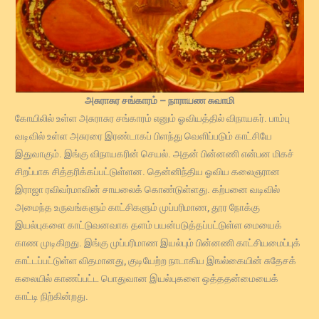
அசுராசுர சங்காரம் – நாராயண சுவாமி
கோயிலில் உள்ள அசுராசுர சங்காரம் எனும் ஓவியத்தில் விநாயகர். பாம்பு
வடிவில் உள்ள அசுரரை இரண்டாகப் பிளந்து வெளிப்படும் காட்சியே
இதுவாகும். இங்கு விநாயகரின் செயல். அதன் பின்னணி என்பன மிகச்
சிறப்பாக சித்தரிக்கப்பட்டுள்ளன. தென்னிந்திய ஓவிய கலைஞரான
இராஜா ரவிவர்மாவின் சாயலைக் கொண்டுள்ளது. கற்பனை வடிவில்
அமைந்த உருவங்களும் காட்சிகளும் முப்பரிமாண, தூர நோக்கு
இயல்புகளை காட்டுவனவாக தளம் பயன்படுத்தப்பட்டுள்ள மையைக்
காண முடிகிறது. இங்கு முப்பரிமாண இயல்பும் பின்னணி காட்சியமைப்புக்
காட்டப்பட்டுள்ள விதமானது, குடியேற்ற நாடாகிய இஙல்கையின் சுதேசக்
கலையில் காணப்பட்ட பொதுவான இயல்புகளை ஒத்ததன்மையைக்
காட்டி நிற்கின்றது.