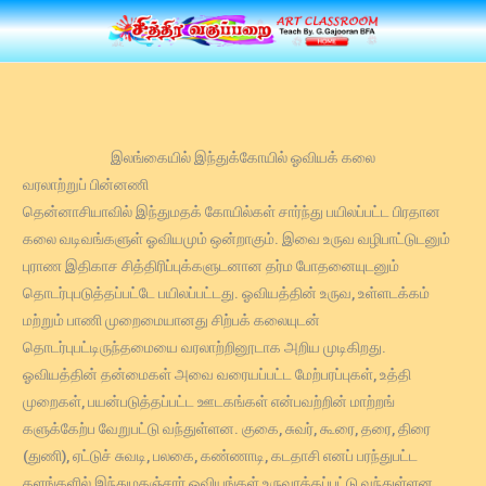
Skip
to
content
இலங்கையில் இந்துக்கோயில் ஓவியக் கலை
வரலாற்றுப் பின்னணி
தென்னாசியாவில் இந்துமதக் கோயில்கள் சார்ந்து பயிலப்பட்ட பிரதான
கலை வடிவங்களுள் ஓவியமும் ஒன்றாகும். இவை உருவ வழிபாட்டுடனும்
புராண இதிகாச சித்திரிப்புக்களுடனான தர்ம போதனையுடனும்
தொடர்புபடுத்தப்பட்டே பயிலப்பட்டது. ஓவியத்தின் உருவ, உள்ளடக்கம்
மற்றும் பாணி முறைமையானது சிற்பக் கலையுடன்
தொடர்புபட்டிருந்தமையை வரலாற்றினூடாக அறிய முடிகிறது.
ஓவியத்தின் தன்மைகள் அவை வரையப்பட்ட மேற்பரப்புகள், உத்தி
முறைகள், பயன்படுத்தப்பட்ட ஊடகங்கள் என்பவற்றின் மாற்றங்
களுக்கேற்ப வேறுபட்டு வந்துள்ளன. குகை, சுவர், கூரை, தரை, திரை
(துணி), ஏட்டுச் சுவடி, பலகை, கண்ணாடி, கடதாசி எனப் பரந்துபட்ட
தளங்களில் இந்துமதஞ்சார் ஓவியங்கள் உருவாக்கப்பட்டு வந்துள்ளன.