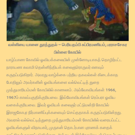
வள்ளியை யானை துரத்துதல்
– பெரியதம்பி சுப்பிரமணியம், பரராசசேகர
பிள்ளை கோயில்
யாழ்ப்பாண கோவில் ஓவியக்கலையின் முன்னோடியாகத் தொழிற்பட்ட
நாராயண சுவாமி தென்னிந்தியக் கலைஞரொருவர் எனவும்
கருதப்படுகிறார். அவரது வாழ்க்கை பற்றிய தகவல்கள் கிடைக்காத
போதிலும் அவர்களின் ஓவியங்களை வல்வெட்டித் துறை
முத்துமாரியம்மன் கோயிலில் காணலாம். அவ்வோவியங்கள் 1966,
1967ம் காலப்பகுதிக்குரியவை. இவ்வோவியங்கள் ரெம்பரா ஓவிய
வகைக்குரியவை. இவர் ஓவியக் கலைஞர் மட்டுமன்றி கோயில்
இராஜகோபுர நிர்மாணிப்புக்களையும் செய்ததாகக் கருதப்படுகின்றது.
அவரால் வல்வெட்டித்துறை முத்துமாரியம்மன் கோயிலில் வரையப்பட்ட
ஓவியங்களுள் விநாயகர், முருகன் தொடர்பான புராணக் கதைக்
காட்சிகள் காணப்படுகின்றன. அத்துடன் இக்கோயிலுடன் தொடர்புடைய