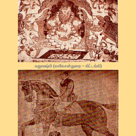
கஜலக்ஷ்மி (காகேசன்துறை – கிட்டங்கி)