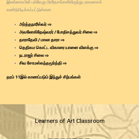
இலங்கையின் பல்வேறு பிரதேசங்களிலிருந்து பரவலாகக்
கண்டுபிடிக்கப்பட்டுள்ளன.
அர்த்தநாரீஸ்வர்
⇒
அவலோகிதேஷ்வரர் / போதிசத்துவர் சிலை
⇒
தாராதேவி / மாலா தாரா
⇒
தெதிகம கொட்ட விகாரை யானை விளக்கு
⇒
நடராஜர் சிலை
⇒
சிவ சோமஸ்கந்தமூர்த்தி
⇒
தரம் 11இல் காணப்படும் இந்துச் சிற்பங்கள்
Learners of Art Classroom