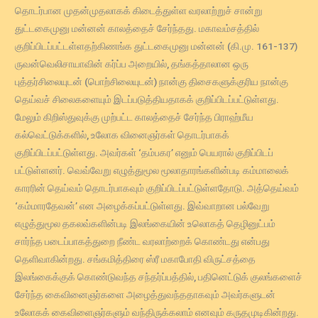
தொடர்பான முதன்முதலாகக் கிடைத்துள்ள வரலாற்றுச் சான்று
துட்டகைமுனு மன்னன் காலத்தைச் சேர்ந்தது. மகாவம்சத்தில்
குறிப்பிடப்பட்டள்ளதற்கிணங்க துட்டகைமுனு மன்னன் (கி.மு. 161-137)
ருவன்வெலிசாயாவின் கர்ப்ப அறையில், தங்கத்தாலான ஒரு
புத்தர்சிலையுடன் (பொற்சிலையுடன்) நான்கு திசைகளுக்குரிய நான்கு
தெய்வச் சிலைகளையும் இடப்படுத்தியதாகக் குறிப்பிடப்பட்டுள்ளது.
மேலும் கிறிஸ்துவுக்கு முற்பட்ட காலத்தைச் சேர்ந்த பிராஹ்மீய
கல்வெட்டுக்களில், உலோக வினைஞர்கள் தொடர்பாகக்
குறிப்பிடப்பட்டுள்ளது. அவர்கள் ‘தம்பகர’ எனும் பெயரால் குறிப்பிடப்
பட்டுள்ளனர். வெவ்வேறு எழுத்துமூல மூலாதாரங்களின்படி கம்மாலைக்
காரரின் தெய்வம் தொடர்பாகவும் குறிப்பிடப்பட்டுள்ளதோடு. அத்தெய்வம்
‘கம்மாரதேவன்’ என அழைக்கப்பட்டுள்ளது. இவ்வாறான பல்வேறு
எழுத்துமூல தகலவ்களின்படி இலங்கையின் உலொகத் தெழினுட்பம்
சார்ந்த படைப்பாகத்துறை நீண்ட வரலாற்றைக் கொண்டது என்பது
தெளிவாகின்றது. சங்கமித்திரை ஸ்ரீ மகாபோதி விருட்சத்தை
இலங்கைக்குக் கொண்டுவந்த சந்தர்ப்பத்தில், பதினெட்டுக் குலங்களைச்
சேர்ந்த கைவினைஞர்களை அழைத்துவந்ததாகவும் அவர்களுடன்
உலோகக் கைவிளைஞர்களும் வந்திருக்கலாம் எனவும் கருதமுடிகின்றது.