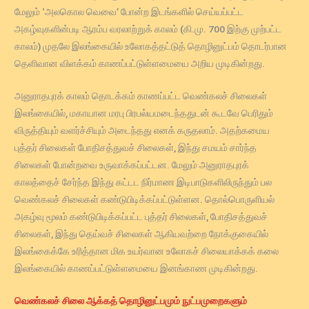
மேலும் ‘அலகொல வெவை’ போன்ற இடங்களில் செய்யப்பட்ட
அகழ்வுகளின்படி ஆரம்ப வரலாற்றுக் காலம் (கி.மு. 700 இற்கு முற்பட்ட
காலம்) முதலே இலங்கையில் உலோகத்தட்டுத் தொழினுட்பம் தொடர்பான
தெளிவான விளக்கம் காணப்பட்டுள்ளமையை அறிய முடிகின்றது.
அனுராதபுரக் காலம் தொடக்கம் காணப்பட்ட வெண்கலச் சிலைகள்
இலங்கையில், மகாயான மரபு பிரபல்யமடைந்ததுடன் கூடவே பெரிதும்
விருத்தியும் வளர்ச்சியும் அடைந்தது எனக் கருதலாம். அதற்கமைய
புத்தர் சிலைகள் போதிசத்துவச் சிலைகள், இந்து சமயம் சார்ந்த
சிலைகள் போன்றவை உருவாக்கப்பட்டன. மேலும் அனுராதபுரக்
காலத்தைச் சேர்ந்த இந்து கட்டட நிர்மாண இடிபாடுகளிலிருந்தும் பல
வெண்கலச் சிலைகள் கண்டுபிடிக்கப்பட்டுள்ளன. தொல்பொருளியல்
அகழ்வு மூலம் கண்டுபிடிக்கப்பட்ட புத்தர் சிலைகள், போதிசத்துவச்
சிலைகள், இந்து தெய்வச் சிலைகள் ஆகியவற்றை நோக்குகையில்
இலங்கைக்கே உரித்தான மிக உயர்வான உலோகச் சிலையாக்கக் கலை
இலங்கையில் காணப்பட்டுள்ளமையை இனங்காண முடிகின்றது.
வெண்கலச் சிலை ஆக்கத் தொழினுட்பமும் நுட்பமுறைகளும்