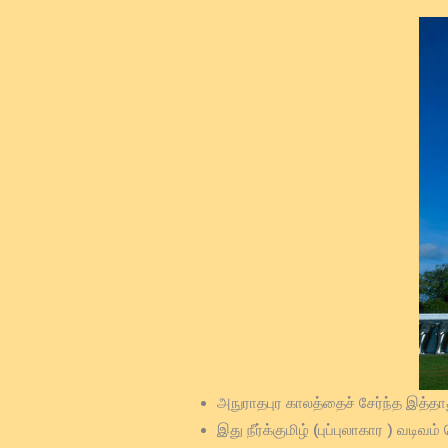
அநுராதபுர காலத்தைச் சேர்ந்த இத்தா
இது நீர்க்குமிழ் (புப்புலாகார ) வடிவ