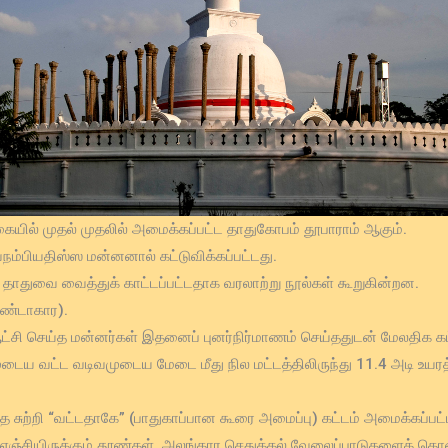
கையில் முதல் முதலில் அமைக்கப்பட்ட தாதுகோபம் தூபாராம் ஆகும்.
வநம்பியதிஸ்ஸ மன்னனால் கட்டுவிக்கப்பட்டது.
தாதுவை வைத்துக் காட்டப்பட்டதாக வரலாற்று நூல்கள் கூறுகின்றன.
ண்டாகார).
ஆட்சி செய்த மன்னர்கள் இதனைப் புனர்நிர்மாணம் செய்ததுடன் மேலதிக கட
டைய வட்ட வடிவமுடைய மேடை மீது நில மட்டத்திலிருந்து 11.4 அடி உயரத்த
ுற்றி “வட்டதாகே” (பாதுகாப்பான கூரை அமைப்பு) கட்டம் அமைக்கப்பட்
 எஞ்சியிருக்கும் தூண்கள், அலங்கார செதுக்கல் வேலைப்பாடுகளைக் 