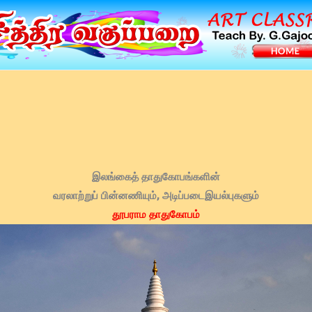
இலங்கைத் தாதுகோபங்களின்
வரலாற்றுப் பின்னணியும், அடிப்படைஇயல்புகளும்
தூபராம தாதுகோபம்