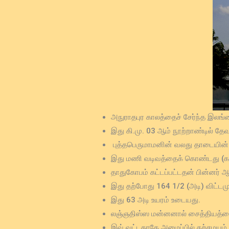
அநுராதபுர காலத்தைச் சேர்ந்த இலங்
இது கி.மு. 03 ஆம் நூற்றாண்டில் தே
புத்தபெருமாமனின் வலது தாடையின் 
இது மணி வடிவத்தைக் கொண்டது (க
தாதுகோபம் கட்டப்பட்டதன் பின்னர் 
இது தற்போது 164 1/2 (அடி) விட்டமு
இது 63 அடி உயரம் உடையது.
லஞ்ஞதிஸ்ஸ மன்னனால் சைத்தியத்தை ச
இவ் வட்டதாகே அமைப்பில் தற்சமயம்